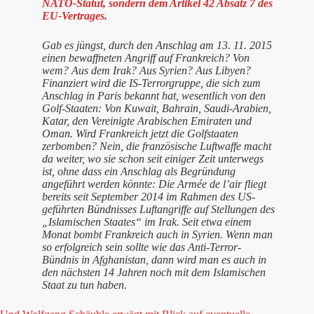
NATO-Statut, sondern dem Artikel 42 Absatz 7 des
EU-Vertrages.
Gab es jüngst, durch den Anschlag am 13. 11. 2015
einen bewaffneten Angriff auf Frankreich? Von
wem? Aus dem Irak? Aus Syrien? Aus Libyen?
Finanziert wird die IS-Terrorgruppe, die sich zum
Anschlag in Paris bekannt hat, wesentlich von den
Golf-Staaten: Von Kuwait, Bahrain, Saudi-Arabien,
Katar, den Vereinigte Arabischen Emiraten und
Oman. Wird Frankreich jetzt die Golfstaaten
zerbomben? Nein, die französische Luftwaffe macht
da weiter, wo sie schon seit einiger Zeit unterwegs
ist, ohne dass ein Anschlag als Begründung
angeführt werden könnte: Die Armée de l’air fliegt
bereits seit September 2014 im Rahmen des US-
geführten Bündnisses Luftangriffe auf Stellungen des
„Islamischen Staates“ im Irak. Seit etwa einem
Monat bombt Frankreich auch in Syrien. Wenn man
so erfolgreich sein sollte wie das Anti-Terror-
Bündnis in Afghanistan, dann wird man es auch in
den nächsten 14 Jahren noch mit dem Islamischen
Staat zu tun haben.