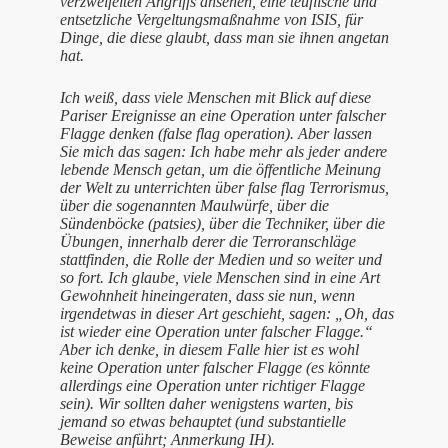
verzweifelten Angriffs ansehen, eine teuflische und
entsetzliche Vergeltungsmaßnahme von ISIS, für
Dinge, die diese glaubt, dass man sie ihnen angetan
hat.
Ich weiß, dass viele Menschen mit Blick auf diese
Pariser Ereignisse an eine Operation unter falscher
Flagge denken (false flag operation). Aber lassen
Sie mich das sagen: Ich habe mehr als jeder andere
lebende Mensch getan, um die öffentliche Meinung
der Welt zu unterrichten über false flag Terrorismus,
über die sogenannten Maulwürfe, über die
Sündenböcke (patsies), über die Techniker, über die
Übungen, innerhalb derer die Terroranschläge
stattfinden, die Rolle der Medien und so weiter und
so fort. Ich glaube, viele Menschen sind in eine Art
Gewohnheit hineingeraten, dass sie nun, wenn
irgendetwas in dieser Art geschieht, sagen: „Oh, das
ist wieder eine Operation unter falscher Flagge.“
Aber ich denke, in diesem Falle hier ist es wohl
keine Operation unter falscher Flagge (es könnte
allerdings eine Operation unter richtiger Flagge
sein). Wir sollten daher wenigstens warten, bis
jemand so etwas behauptet (und substantielle
Beweise anführt; Anmerkung IH).