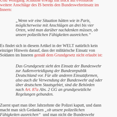
Und Wolfgang Schäuble erwägt mit Blick auf eventuelle
weitere Anschläge des IS bereits den Bundeswehreinsatz im
Innern:
„Wenn wir eine Situation hätten wie in Paris,
möglicherweise mit Anschlägen an drei bis vier
Orten, wird man darüber nachdenken müssen, ob
unsere polizeilichen Fähigkeiten ausreichen.“
Es findet sich in diesem Artikel in der WELT natürlich kein
einziger Hinweis darauf, dass der militärische Einsatz von
Soldaten im Inneren
gemäß dem Grundgesetz nicht erlaubt ist:
Das Grundgesetz sieht den Einsatz der Bundeswehr
zur Außenverteidigung der Bundesrepublik
Deutschland vor. Für alle anderen Einsatzformen,
also auch die Verwendung der Bundeswehr auf oder
über deutschem Staatsgebiet, sind die Behörden
nach
Art. 87a
Abs. 2 GG an grundgesetzliche
Regelungen gebunden.
Zuerst spart man über Jahrzehnte die Polizei kaputt, und dann
macht man sich Gedanken
„ob unsere polizeilichen
Fähigkeiten ausreichen“
und man nicht die Bundeswehr