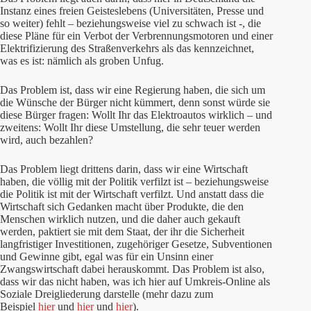
Instanz eines freien Geisteslebens (Universitäten, Presse und
so weiter) fehlt – beziehungsweise viel zu schwach ist -, die
diese Pläne für ein Verbot der Verbrennungsmotoren und einer
Elektrifizierung des Straßenverkehrs als das kennzeichnet,
was es ist: nämlich als groben Unfug.
Das Problem ist, dass wir eine Regierung haben, die sich um
die Wünsche der Bürger nicht kümmert, denn sonst würde sie
diese Bürger fragen: Wollt Ihr das Elektroautos wirklich – und
zweitens: Wollt Ihr diese Umstellung, die sehr teuer werden
wird, auch bezahlen?
Das Problem liegt drittens darin, dass wir eine Wirtschaft
haben, die völlig mit der Politik verfilzt ist – beziehungsweise
die Politik ist mit der Wirtschaft verfilzt. Und anstatt dass die
Wirtschaft sich Gedanken macht über Produkte, die den
Menschen wirklich nutzen, und die daher auch gekauft
werden, paktiert sie mit dem Staat, der ihr die Sicherheit
langfristiger Investitionen, zugehöriger Gesetze, Subventionen
und Gewinne gibt, egal was für ein Unsinn einer
Zwangswirtschaft dabei herauskommt. Das Problem ist also,
dass wir das nicht haben, was ich hier auf Umkreis-Online als
Soziale Dreigliederung darstelle (mehr dazu zum
Beispiel
hier
und
hier
und
hier
).