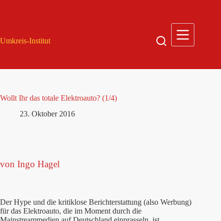
Zum
Inhalt
springen
Umkreis-Institut
Wollt Ihr das totale Elektroauto? (1/4)
23. Oktober 2016
von Ingo Hagel
Der Hype und die kritiklose Berichterstattung (also Werbung)
für das Elektroauto, die im Moment durch die
Mainstreammedien auf Deutschland einprasseln, ist