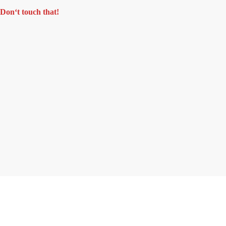
Don‘t touch that!