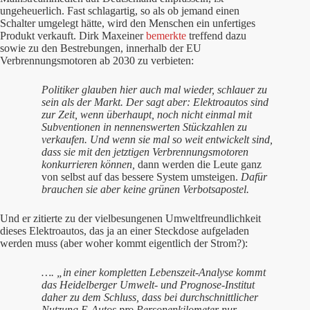
ungeheuerlich. Fast schlagartig, so als ob jemand einen
Schalter umgelegt hätte, wird den Menschen ein unfertiges
Produkt verkauft. Dirk Maxeiner
bemerkte
treffend dazu
sowie zu den Bestrebungen, innerhalb der EU
Verbrennungsmotoren ab 2030 zu verbieten:
Politiker glauben hier auch mal wieder, schlauer zu
sein als der Markt. Der sagt aber: Elektroautos sind
zur Zeit, wenn überhaupt, noch nicht einmal mit
Subventionen in nennenswerten Stückzahlen zu
verkaufen. Und wenn sie mal so weit entwickelt sind,
dass sie mit den jetztigen Verbrennungsmotoren
konkurrieren können,
dann werden die Leute ganz
von selbst auf das bessere System umsteigen.
Dafür
brauchen sie aber keine grünen Verbotsapostel.
Und er zitierte zu der vielbesungenen Umweltfreundlichkeit
dieses Elektroautos, das ja an einer Steckdose aufgeladen
werden muss (aber woher kommt eigentlich der Strom?):
…. „in einer kompletten Lebenszeit-Analyse kommt
das Heidelberger Umwelt- und Prognose-Institut
daher zu dem Schluss, dass bei durchschnittlicher
Nutzung E-Autos pro Personenkilometer nur