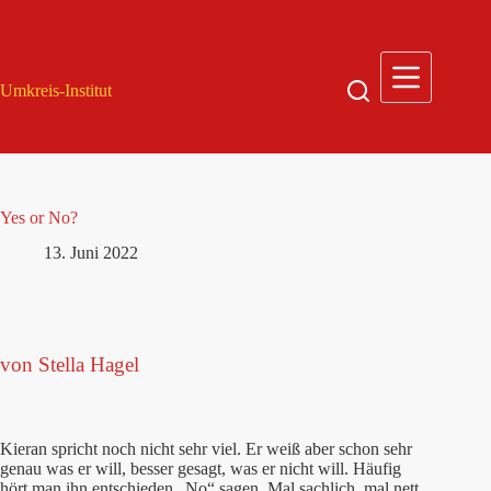
Zum
Inhalt
springen
Umkreis-Institut
Yes or No?
13. Juni 2022
von Stella Hagel
Kieran spricht noch nicht sehr viel. Er weiß aber schon sehr
genau was er will, besser gesagt, was er nicht will. Häufig
hört man ihn entschieden „No“ sagen. Mal sachlich, mal nett