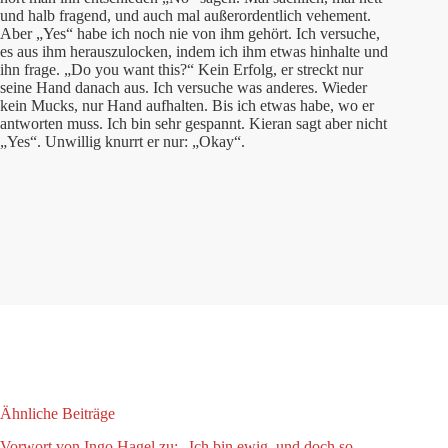
und halb fragend, und auch mal außerordentlich vehement.
Aber „Yes“ habe ich noch nie von ihm gehört. Ich versuche,
es aus ihm herauszulocken, indem ich ihm etwas hinhalte und
ihn frage. „Do you want this?“ Kein Erfolg, er streckt nur
seine Hand danach aus. Ich versuche was anderes. Wieder
kein Mucks, nur Hand aufhalten. Bis ich etwas habe, wo er
antworten muss. Ich bin sehr gespannt. Kieran sagt aber nicht
„Yes“. Unwillig knurrt er nur: „Okay“.
Ähnliche Beiträge
Vorwort von Ingo Hagel zu: „Ich bin ewig, und doch so