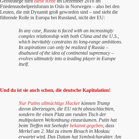
Geostratege hielt
diese Rede
im Dezember 2016 im
Friedensnobelpreisforum in Oslo in Norwegen – also bei den
Leuten, die mit Dynamit groß geworden sind – und sieht die
führende Rolle in Europa bei Russland, nicht der EU:
In any case, Russia is faced with an increasingly
complex relationship with both China and the U.S.,
which inevitably constrains its long-range ambitions.
Its aspirations can only be realized if Russia –
disabused of the idea of continental supremacy –
evolves ultimately into a leading player in Europe
itself.
Und da ist sie auch schon, die deutsche Kapitulation!
Nur Putins allmächtige Hacker
können Trump
davon überzeugen, die EU nicht abzuschlachten,
sondern ihr einen Platz am runden Tisch der
multipolaren Weltordnung einzuräumen. Putin hat
beim Treffen mit Seehofer
bekannt gegeben
, dass
Merkel am 2. Mai zu einem Besuch in Moskau
erwartet wird. Das Datum hat Symbolcharakter. Am