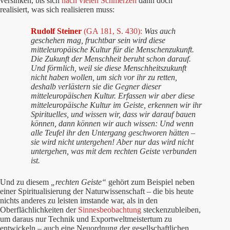
versinken, bis sich
nach vielen Schmerzen
dann doch
realisiert, was sich realisieren muss:
Rudolf Steiner
(GA 181, S. 430):
Was auch
geschehen mag, fruchtbar sein wird diese
mitteleuropäische Kultur für die Menschenzukunft.
Die Zukunft der Menschheit beruht schon darauf.
Und förmlich, weil sie diese Menschheitszukunft
nicht haben wollen, um sich vor ihr zu retten,
deshalb verlästern sie die Gegner dieser
mitteleuropäischen Kultur. Erfassen wir aber diese
mitteleuropäische Kultur im Geiste, erkennen wir ihr
Spirituelles, und wissen wir, dass wir darauf bauen
können, dann können wir auch wissen: Und wenn
alle Teufel ihr den Untergang geschworen hätten –
sie wird nicht untergehen! Aber nur das wird nicht
untergehen, was mit dem rechten Geiste verbunden
ist.
Und zu diesem
„rechten Geiste“
gehört zum Beispiel neben
einer Spiritualisierung der Naturwissenschaft – die bis heute
nichts anderes zu leisten imstande war, als in den
Oberflächlichkeiten der
Sinnesbeobachtung
steckenzubleiben,
um daraus nur Technik und Exportweltmeistertum zu
entwickeln – auch eine Neuordnung der gesellschaftlichen