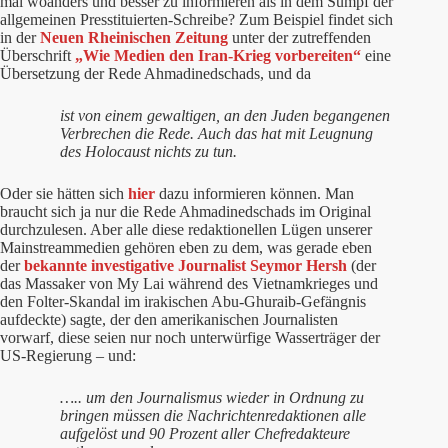
mal woanders und besser zu informieren als in dem Sumpf der
allgemeinen Presstituierten-Schreibe? Zum Beispiel findet sich
in der
Neuen Rheinischen Zeitung
unter der zutreffenden
Überschrift
„Wie Medien den Iran-Krieg vorbereiten“
eine
Übersetzung der Rede Ahmadinedschads, und da
ist von einem gewaltigen, an den Juden begangenen
Verbrechen die Rede. Auch das hat mit Leugnung
des Holocaust nichts zu tun.
Oder sie hätten sich
hier
dazu informieren können. Man
braucht sich ja nur die Rede Ahmadinedschads im Original
durchzulesen. Aber alle diese redaktionellen Lügen unserer
Mainstreammedien gehören eben zu dem, was gerade eben
der
bekannte investigative Journalist Seymor Hersh
(der
das Massaker von My Lai während des Vietnamkrieges und
den Folter-Skandal im irakischen Abu-Ghuraib-Gefängnis
aufdeckte) sagte, der den amerikanischen Journalisten
vorwarf, diese seien nur noch unterwürfige Wasserträger der
US-Regierung – und:
….. um den Journalismus wieder in Ordnung zu
bringen müssen die Nachrichtenredaktionen alle
aufgelöst und 90 Prozent aller Chefredakteure