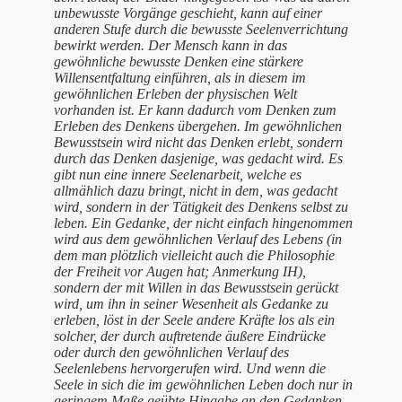
unbewusste Vorgänge geschieht, kann auf einer
anderen Stufe durch die bewusste Seelenverrichtung
bewirkt werden. Der Mensch kann in das
gewöhnliche bewusste Denken eine stärkere
Willensentfaltung einführen, als in diesem im
gewöhnlichen Erleben der physischen Welt
vorhanden ist. Er kann dadurch vom Denken zum
Erleben des Denkens übergehen. Im gewöhnlichen
Bewusstsein wird nicht das Denken erlebt, sondern
durch das Denken dasjenige, was gedacht wird. Es
gibt nun eine innere Seelenarbeit, welche es
allmählich dazu bringt, nicht in dem, was gedacht
wird, sondern in der Tätigkeit des Denkens selbst zu
leben. Ein Gedanke, der nicht einfach hingenommen
wird aus dem gewöhnlichen Verlauf des Lebens (in
dem man plötzlich vielleicht auch die Philosophie
der Freiheit vor Augen hat; Anmerkung IH),
sondern der mit Willen in das Bewusstsein gerückt
wird, um ihn in seiner Wesenheit als Gedanke zu
erleben, löst in der Seele andere Kräfte los als ein
solcher, der durch auftretende äußere Eindrücke
oder durch den gewöhnlichen Verlauf des
Seelenlebens hervorgerufen wird. Und wenn die
Seele in sich die im gewöhnlichen Leben doch nur in
geringem Maße geübte Hingabe an den Gedanken