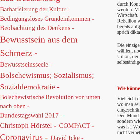
durch Kont
Barbarisierung der Kultur -
werden. Ma
Wirtschaft.
Bedingungsloses Grundeinkommen -
Rebellion w
bereits auf
Beobachtung des Denkens -
sprich dikt
Bewusstsein aus dem
Die einzige
Schmerz -
wählen, noc
Union, der
selbständig
Bewusstseinsseele -
Bolschewismus; Sozialismus;
Sozialdemokratie -
Wie könne
Bolschewistische Revolution von unten
Vielleicht 
wo man sei
nach oben -
eingeschrän
Bundestagswahl 2017 -
Den Mund a
sondern wi
Christoph Hörstel -
COMPACT -
was ist. Wo
nicht verhe
Coronavirus -
David Icke -