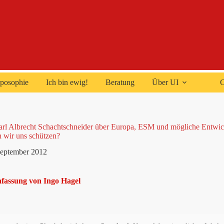
posophie
Ich bin ewig!
Beratung
Über UI
C
Karl Albrecht Schachtschneider über Europa, ESM und mögliche Entwi
 wir uns schützen?
September 2012
assung von Ingo Hagel