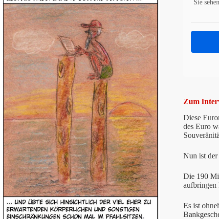
Sie sehen
Zum Inter
Diese Euror
des Euro wa
Souveränitä
Nun ist de
Die 190 Mi
aufbringen
Es ist ohne
Bankgescheh