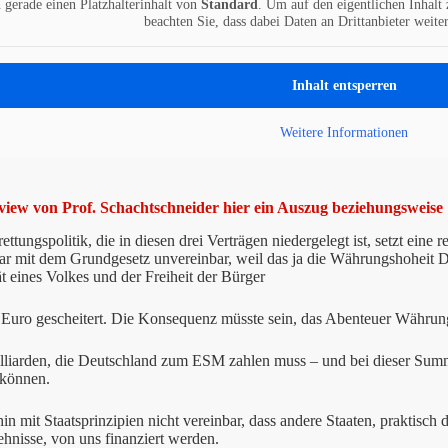
 gerade einen Platzhalterinhalt von
Standard
. Um auf den eigentlichen Inhalt 
beachten Sie, dass dabei Daten an Drittanbieter weit
Inhalt entsperren
Weitere Informationen
view von Prof. Schachtschneider hier ein Auszug beziehungswei
ettungspolitik, die in diesen drei Verträgen niedergelegt ist, setzt eine 
r mit dem Grundgesetz unvereinbar, weil das ja die Währungshoheit De
t eines Volkes und der Freiheit der Bürger
r Euro gescheitert. Die Konsequenz müsste sein, das Abenteuer Währu
lliarden, die Deutschland zum ESM zahlen muss – und bei dieser Summe
 können.
hin mit Staatsprinzipien nicht vereinbar, dass andere Staaten, praktisch 
nisse, von uns finanziert werden.