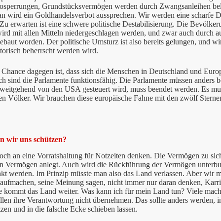
osperrungen, Grundstücksvermögen werden durch Zwangsanleihen bel
n wird ein Goldhandelsverbot aussprechen. Wir werden eine scharfe D
 Zu erwarten ist eine schwere politische Destabilisierung. Die Bevölker
ird mit allen Mitteln niedergeschlagen werden, und zwar auch durch au
gebaut worden. Der politische Umsturz ist also bereits gelungen, und w
atorisch beherrscht werden wird.
 Chance dagegen ist, dass sich die Menschen in Deutschland und Europ
h sind die Parlamente funktionsfähig. Die Parlamente müssen anders 
 weitgehend von den USA gesteuert wird, muss beendet werden. Es m
en Völker. Wir brauchen diese europäische Fahne mit den zwölf Sternen
n wir uns schützen?
doch an eine Vorratshaltung für Notzeiten denken. Die Vermögen zu siche
n Vermögen anlegt. Auch wird die Rückführung der Vermögen unterbun
kt werden. Im Prinzip müsste man also das Land verlassen. Aber wir m
ufmachen, seine Meinung sagen, nicht immer nur daran denken, Karrie
e kommt das Land weiter. Was kann ich für mein Land tun? Viele mach
llen ihre Verantwortung nicht übernehmen. Das sollte anders werden, i
tzen und in die falsche Ecke schieben lassen.