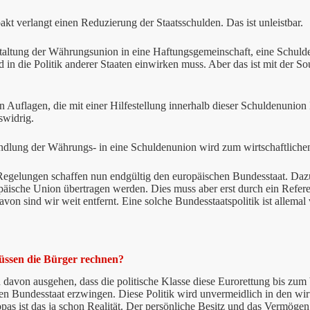
akt verlangt einen Reduzierung der Staatsschulden. Das ist unleistbar.
altung der Währungsunion in eine Haftungsgemeinschaft, eine Schulden
 in die Politik anderer Staaten einwirken muss. Aber das ist mit der S
n Auflagen, die mit einer Hilfestellung innerhalb dieser Schuldenunion
swidrig.
lung der Währungs- in eine Schuldenunion wird zum wirtschaftlichen 
Regelungen schaffen nun endgültig den europäischen Bundesstaat. Dazu
opäische Union übertragen werden. Dies muss aber erst durch ein Refe
von sind wir weit entfernt. Eine solche Bundesstaatspolitik ist allemal
üssen die Bürger rechnen?
davon ausgehen, dass die politische Klasse diese Eurorettung bis zum 
n Bundesstaat erzwingen. Diese Politik wird unvermeidlich in den wirt
pas ist das ja schon Realität. Der persönliche Besitz und das Vermö