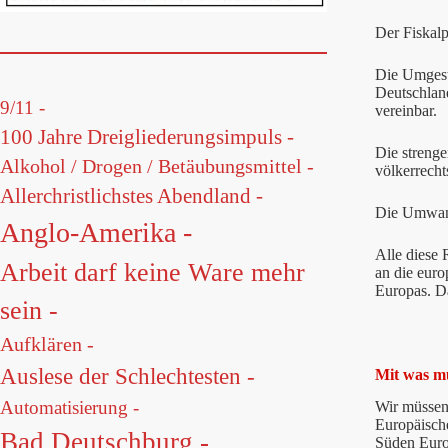
Der Fiskalp
Die Umgest
Deutschland
9/11 -
vereinbar.
100 Jahre Dreigliederungsimpuls -
Die strenge
Alkohol / Drogen / Betäubungsmittel -
völkerrecht
Allerchristlichstes Abendland -
Die Umwand
Anglo-Amerika -
Alle diese 
Arbeit darf keine Ware mehr
an die eur
Europas. Da
sein -
Aufklären -
Auslese der Schlechtesten -
Mit was m
Automatisierung -
Wir müssen 
Europäische
Bad Deutschburg -
Süden Euro