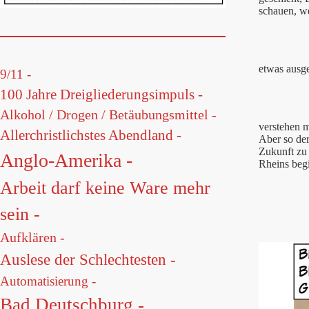
schauen, we
etwas ausg
9/11 -
100 Jahre Dreigliederungsimpuls -
Alkohol / Drogen / Betäubungsmittel -
verstehen m
Allerchristlichstes Abendland -
Aber so der
Zukunft zu 
Anglo-Amerika -
Rheins begi
Arbeit darf keine Ware mehr
sein -
Aufklären -
Auslese der Schlechtesten -
Automatisierung -
Bad Deutschburg -