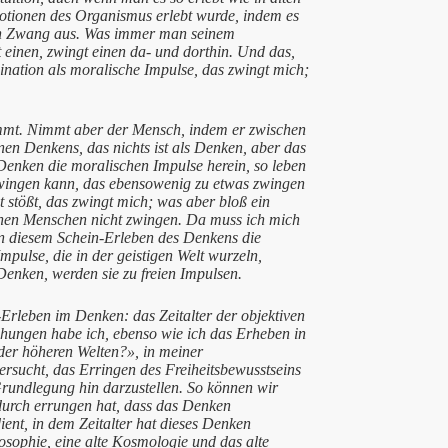
motionen des Organismus erlebt wurde, indem es
en Zwang aus. Was immer man seinem
 einen, zwingt einen da- und dorthin. Und das,
ination als moralische Impulse, das zwingt mich;
tammt. Nimmt aber der Mensch, indem er zwischen
nen Denkens, das nichts ist als Denken, aber das
Denken die moralischen Impulse herein, so leben
 zwingen kann, das ebensowenig zu etwas zwingen
t stößt, das zwingt mich; was aber bloß ein
inen Menschen nicht zwingen. Da muss ich mich
t in diesem Schein-Erleben des Denkens die
pulse, die in der geistigen Welt wurzeln,
enken, werden sie zu freien Impulsen.
rleben im Denken: das Zeitalter der objektiven
ehungen habe ich, ebenso wie ich das Erheben in
der höheren Welten?», in meiner
ersucht, das Erringen des Freiheitsbewusstseins
Grundlegung hin darzustellen. So können wir
adurch errungen hat, dass das Denken
ent, in dem Zeitalter hat dieses Denken
losophie, eine alte Kosmologie und das alte