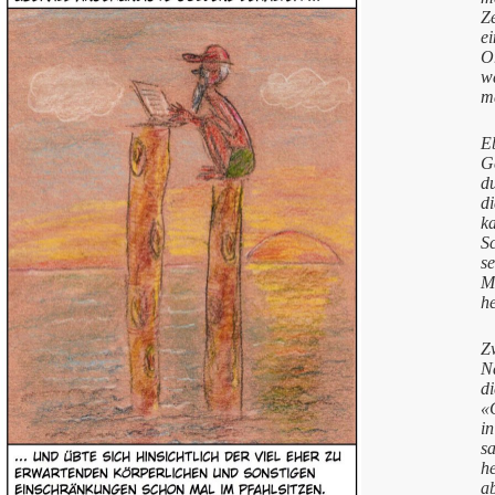
Z
e
Or
wa
m
E
Ge
d
d
ka
S
se
Mö
h
Z
N
d
«G
i
s
he
ab