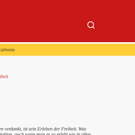
artoons
iheit
verdankt, ist sein Erleben der Freiheit. Was
uition, auch wenn man es so erlebt wie in alten