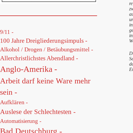
r
zw
au
un
in
g
9/11 -
in
100 Jahre Dreigliederungsimpuls -
We
Alkohol / Drogen / Betäubungsmittel -
Da
Allerchristlichstes Abendland -
Se
de
Anglo-Amerika -
E
Arbeit darf keine Ware mehr
sein -
Aufklären -
Auslese der Schlechtesten -
Automatisierung -
Bad Deutschburg -