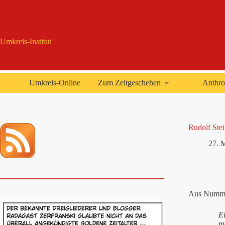
Zum
Inhalt
springen
Umkreis-Institut
Umkreis-Online
Zum Zeitgeschehen
Anthro
Rudolf Stei
27. 
Aus Numme
E
ma