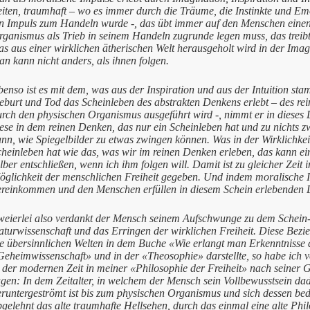
eiten, traumhaft – wo es immer durch die Träume, die Instinkte und E
in Impuls zum Handeln wurde -, das übt immer auf den Menschen ein
ganismus als Trieb in seinem Handeln zugrunde legen muss, das treibt
s aus einer wirklichen ätherischen Welt herausgeholt wird in der Imag
an kann nicht anders, als ihnen folgen.
benso ist es mit dem, was aus der Inspiration und aus der Intuition s
burt und Tod das Scheinleben des abstrakten Denkens erlebt – des rei
urch den physischen Organismus ausgeführt wird -, nimmt er in dieses 
iese in dem reinen Denken, das nur ein Scheinleben hat und zu nichts
nn, wie Spiegelbilder zu etwas zwingen können. Was in der Wirklichkei
cheinleben hat wie das, was wir im reinen Denken erleben, das kann e
lber entschließen, wenn ich ihm folgen will. Damit ist zu gleicher Zei
glichkeit der menschlichen Freiheit gegeben. Und indem moralische Im
ereinkommen und den Menschen erfüllen in diesem Schein erlebenden D
weierlei also verdankt der Mensch seinem Aufschwunge zu dem Schein-E
aturwissenschaft und das Erringen der wirklichen Freiheit. Diese Bezi
ie übersinnlichen Welten in dem Buche «Wie erlangt man Erkenntnisse 
eheimwissenschaft» und in der «Theosophie» darstellte, so habe ich v
n der modernen Zeit in meiner «Philosophie der Freiheit» nach seiner 
agen: In dem Zeitalter, in welchem der Mensch sein Vollbewusstsein d
runtergeströmt ist bis zum physischen Organismus und sich dessen bedi
gelehnt das alte traumhafte Hellsehen, durch das einmal eine alte Phi