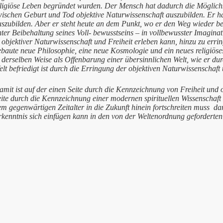
eligiöse Leben begründet wurden. Der Mensch hat dadurch die Möglichke
ischen Geburt und Tod objektive Naturwissenschaft auszubilden. Er hat
szubilden. Aber er steht heute an dem Punkt, wo er den Weg wieder bes
ter Beibehaltung seines Voll- bewusstseins – in vollbewusster Imaginat
 objektiver Naturwissenschaft und Freiheit erleben kann, hinzu zu erri
ebaute neue Philosophie, eine neue Kosmologie und ein neues religi
 derselben Weise als Offenbarung einer übersinnlichen Welt, wie er dur
lt befriedigt ist durch die Erringung der objektiven Naturwissenschaft
mit ist auf der einen Seite durch die Kennzeichnung von Freiheit und 
ite durch die Kennzeichnung einer modernen spirituellen Wissenschaft 
m gegenwärtigen Zeitalter in die Zukunft hinein fortschreiten muss da
rkenntnis sich einfügen kann in den von der Weltenordnung geforderten