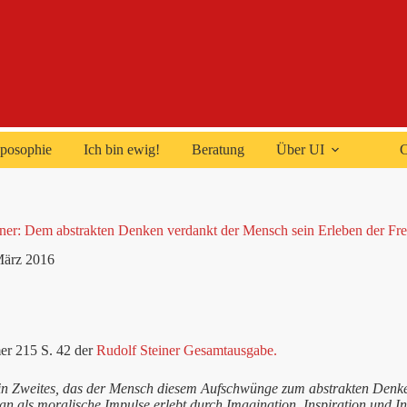
posophie
Ich bin ewig!
Beratung
Über UI
C
ner: Dem abstrakten Denken verdankt der Mensch sein Erleben der Fre
März 2016
r 215 S. 42 der
Rudolf Steiner Gesamtausgabe.
in Zweites, das der Mensch diesem Aufschwünge zum abstrakten Denken 
n als moralische Impulse erlebt durch Imagination, Inspiration und Int