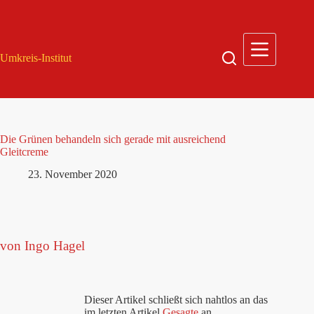
Zum
Inhalt
springen
Umkreis-Institut
Die Grünen behandeln sich gerade mit ausreichend
Gleitcreme
23. November 2020
von Ingo Hagel
Dieser Artikel schließt sich nahtlos an das
im letzten Artikel
Gesagte
an.