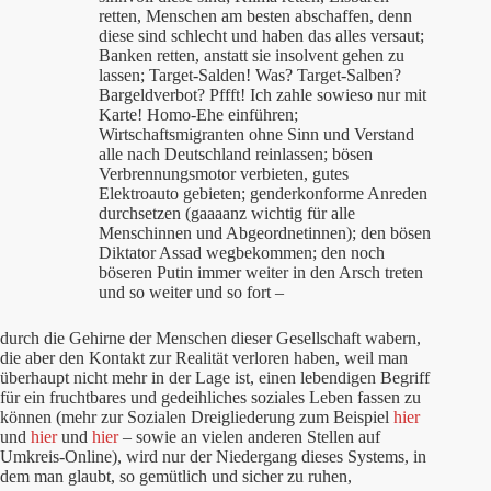
retten, Menschen am besten abschaffen, denn
diese sind schlecht und haben das alles versaut;
Banken retten, anstatt sie insolvent gehen zu
lassen; Target-Salden! Was? Target-Salben?
Bargeldverbot? Pffft! Ich zahle sowieso nur mit
Karte! Homo-Ehe einführen;
Wirtschaftsmigranten ohne Sinn und Verstand
alle nach Deutschland reinlassen; bösen
Verbrennungsmotor verbieten, gutes
Elektroauto gebieten; genderkonforme Anreden
durchsetzen (gaaaanz wichtig für alle
Menschinnen und Abgeordnetinnen); den bösen
Diktator Assad wegbekommen; den noch
böseren Putin immer weiter in den Arsch treten
und so weiter und so fort –
durch die Gehirne der Menschen dieser Gesellschaft wabern,
die aber den Kontakt zur Realität verloren haben, weil man
überhaupt nicht mehr in der Lage ist, einen lebendigen Begriff
für ein fruchtbares und gedeihliches soziales Leben fassen zu
können (mehr zur Sozialen Dreigliederung zum Beispiel
hier
und
hier
und
hier
– sowie an vielen anderen Stellen auf
Umkreis-Online), wird nur der Niedergang dieses Systems, in
dem man glaubt, so gemütlich und sicher zu ruhen,