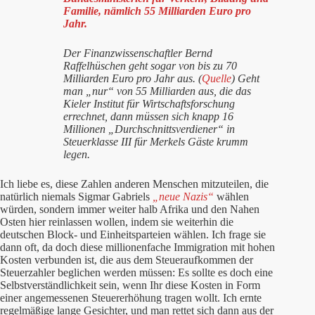
Familie, nämlich 55 Milliarden Euro pro
Jahr.
Der Finanzwissenschaftler Bernd
Raffelhüschen geht sogar von bis zu 70
Milliarden Euro pro Jahr aus. (
Quelle
) Geht
man „nur“ von 55 Milliarden aus, die das
Kieler Institut für Wirtschaftsforschung
errechnet, dann müssen sich knapp 16
Millionen „Durchschnittsverdiener“ in
Steuerklasse III für Merkels Gäste krumm
legen.
Ich liebe es, diese Zahlen anderen Menschen mitzuteilen, die
natürlich niemals Sigmar Gabriels
„neue Nazis“
wählen
würden, sondern immer weiter halb Afrika und den Nahen
Osten hier reinlassen wollen, indem sie weiterhin die
deutschen Block- und Einheitsparteien wählen. Ich frage sie
dann oft, da doch diese millionenfache Immigration mit hohen
Kosten verbunden ist, die aus dem Steueraufkommen der
Steuerzahler beglichen werden müssen: Es sollte es doch eine
Selbstverständlichkeit sein, wenn Ihr diese Kosten in Form
einer angemessenen Steuererhöhung tragen wollt. Ich ernte
regelmäßige lange Gesichter, und man rettet sich dann aus der