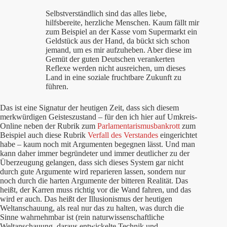
Selbstverständlich sind das alles liebe,
hilfsbereite, herzliche Menschen. Kaum fällt mir
zum Beispiel an der Kasse vom Supermarkt ein
Geldstück aus der Hand, da bückt sich schon
jemand, um es mir aufzuheben. Aber diese im
Gemüt der guten Deutschen verankerten
Reflexe werden nicht ausreichen, um dieses
Land in eine soziale fruchtbare Zukunft zu
führen.
Das ist eine Signatur der heutigen Zeit, dass sich diesem
merkwürdigen Geisteszustand – für den ich hier auf Umkreis-
Online neben der Rubrik zum
Parlamentarismusbankrott
zum
Beispiel auch diese Rubrik
Verfall des Verstandes
eingerichtet
habe – kaum noch mit Argumenten begegnen lässt. Und man
kann daher immer begründeter und immer deutlicher zu der
Überzeugung gelangen, dass sich dieses System gar nicht
durch gute Argumente wird reparieren lassen, sondern nur
noch durch die harten Argumente der bitteren Realität. Das
heißt, der Karren muss richtig vor die Wand fahren, und das
wird er auch. Das heißt der Illusionismus der heutigen
Weltanschauung, als real nur das zu halten, was durch die
Sinne wahrnehmbar ist (rein naturwissenschaftliche
Weltanschauung, daraus entwickelte Technik und