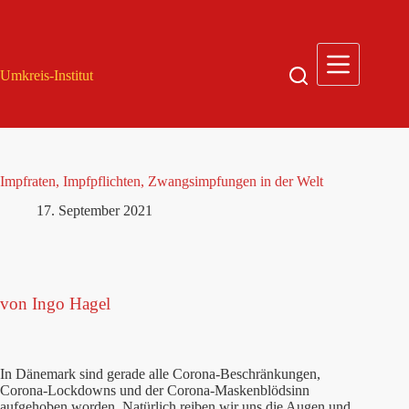
Zum
Inhalt
springen
Umkreis-Institut
Impfraten, Impfpflichten, Zwangsimpfungen in der Welt
17. September 2021
von Ingo Hagel
In Dänemark sind gerade alle Corona-Beschränkungen,
Corona-Lockdowns und der Corona-Maskenblödsinn
aufgehoben worden. Natürlich reiben wir uns die Augen und