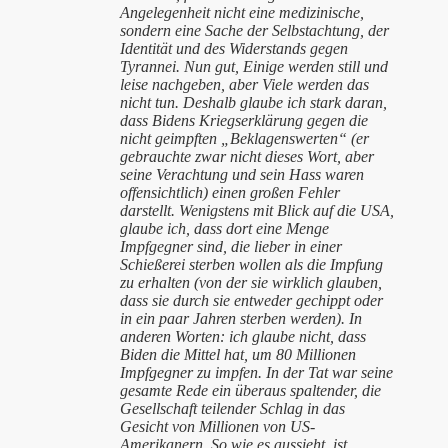
Angelegenheit nicht eine medizinische,
sondern eine Sache der Selbstachtung, der
Identität und des Widerstands gegen
Tyrannei. Nun gut, Einige werden still und
leise nachgeben, aber Viele werden das
nicht tun. Deshalb glaube ich stark daran,
dass Bidens Kriegserklärung gegen die
nicht geimpften „Beklagenswerten“ (er
gebrauchte zwar nicht dieses Wort, aber
seine Verachtung und sein Hass waren
offensichtlich) einen großen Fehler
darstellt. Wenigstens mit Blick auf die USA,
glaube ich, dass dort eine Menge
Impfgegner sind, die lieber in einer
Schießerei sterben wollen als die Impfung
zu erhalten (von der sie wirklich glauben,
dass sie durch sie entweder gechippt oder
in ein paar Jahren sterben werden). In
anderen Worten: ich glaube nicht, dass
Biden die Mittel hat, um 80 Millionen
Impfgegner zu impfen. In der Tat war seine
gesamte Rede ein überaus spaltender, die
Gesellschaft teilender Schlag in das
Gesicht von Millionen von US-
Amerikanern. So wie es aussieht, ist