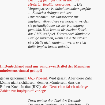
Die Impfpflicht für alle ist über die
Hintertür Realität geworden.
… Die
Vorgangsweise ist dabei besonders perfide
… Zunächst drängen zahllose
Unternehmen ihre Mitarbeiter zur
Impfung. Wenn diese verweigern, werden
sie gekündigt oder bis zur Kündigung
gemobbt. Nun kommt als zweiter Schritt
das AMS ins Spiel. Dieses darf künftig die
Bezüge streichen, wenn ein Arbeitsloser
eine Stelle nicht annimmt, wenn er sich
dafür impfen lassen müsste.
In Deutschland sind nur rund zwei Drittel der Menschen
mindestens einmal geimpft –
genau genommen:
66,5 Prozent.
Wird gesagt. Aber diese Zahl
könnte nicht richtig sein, denn es könnte sein, dass das
Robert-Koch-Institut (RKI)
„den Deutschen falsch-niedrige
Zahlen zur Impfquote“ vorlegt:
Dazu meinte der Chef des Verbands
Deutscher Betriebs- und Werksärzte: „Es