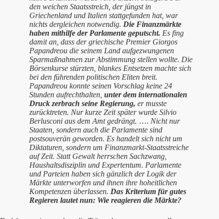
den weichen Staatsstreich, der jüngst in
Griechenland und Italien stattgefunden hat, war
nichts dergleichen notwendig.
Die Finanzmärkte
haben mithilfe der Parlamente geputscht.
Es fing
damit an, dass der griechische Premier Giorgos
Papandreou die seinem Land aufgezwungenen
Sparmaßnahmen zur Abstimmung stellen wollte. Die
Börsenkurse stürzten, blankes Entsetzen machte sich
bei den führenden politischen Eliten breit.
Papandreou konnte seinen Vorschlag keine 24
Stunden aufrechthalten,
unter dem internationalen
Druck zerbrach seine Regierung,
er musste
zurücktreten. Nur kurze Zeit später wurde Silvio
Berlusconi aus dem Amt gedrängt.
….
Nicht nur
Staaten, sondern auch die Parlamente sind
postsouverän geworden. Es handelt sich nicht um
Diktaturen, sondern um Finanzmarkt-Staatsstreiche
auf Zeit. Statt Gewalt herrschen Sachzwang,
Haushaltsdisziplin und Expertentum. Parlamente
und Parteien haben sich gänzlich der Logik der
Märkte unterworfen und ihnen ihre hoheitlichen
Kompetenzen überlassen.
Das Kriterium für gutes
Regieren lautet nun: Wie reagieren die Märkte?