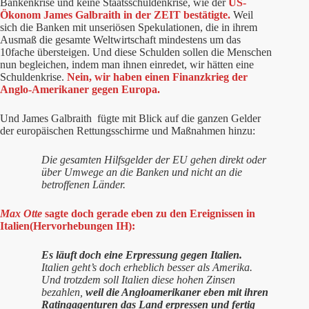
Bankenkrise und keine Staatsschuldenkrise, wie der
US-
Ökonom James Galbraith in der ZEIT bestätigte.
Weil
sich die Banken mit unseriösen Spekulationen, die in ihrem
Ausmaß die gesamte Weltwirtschaft mindestens um das
10fache übersteigen. Und diese Schulden sollen die Menschen
nun begleichen, indem man ihnen einredet, wir hätten eine
Schuldenkrise.
Nein, wir haben einen Finanzkrieg der
Anglo-Amerikaner gegen Europa.
Und James Galbraith fügte mit Blick auf die ganzen Gelder
der europäischen Rettungsschirme und Maßnahmen hinzu:
Die gesamten Hilfsgelder der EU gehen direkt oder
über Umwege an die Banken und nicht an die
betroffenen Länder.
Max Otte
sagte doch gerade eben zu den Ereignissen in
Italien(Hervorhebungen IH):
Es läuft doch eine Erpressung gegen Italien.
Italien geht’s doch erheblich besser als Amerika.
Und trotzdem soll Italien diese hohen Zinsen
bezahlen,
weil die Angloamerikaner eben mit ihren
Ratingagenturen das Land erpressen und fertig