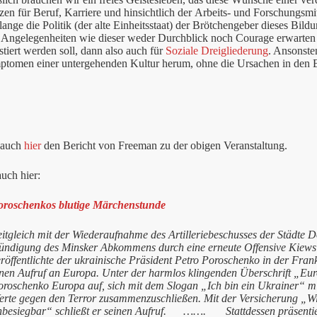
n für Beruf, Karriere und hinsichtlich der Arbeits- und Forschungsmitt
ange die Politik (der alte Einheitsstaat) der Brötchengeber dieses Bil
n Angelegenheiten wie dieser weder Durchblick noch Courage erwarten 
stiert werden soll, dann also auch für
Soziale Dreigliederung
. Ansonste
mptomen einer untergehenden Kultur herum, ohne die Ursachen in den
 auch
hier
den Bericht von Freeman zu der obigen Veranstaltung.
uch hier:
oroschenkos blutige Märchenstunde
itgleich mit der Wiederaufnahme des Artilleriebeschusses der Städte D
ündigung des Minsker Abkommens durch eine erneute Offensive Kiews 
eröffentlichte der ukrainische Präsident Petro Poroschenko in der Fra
inen Aufruf an Europa. Unter der harmlos klingenden Überschrift „Eur
oroschenko Europa auf, sich mit dem Slogan „Ich bin ein Ukrainer“ mi
erte gegen den Terror zusammenzuschließen. Mit der Versicherung „W
nbesiegbar“ schließt er seinen Aufruf. ……. Stattdessen präsentiert