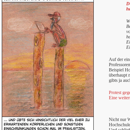
D
h
Wi
Be
vo
h
Ei
E
Auf der ein
Professoren
Beispiel Ho
überhaupt m
gibts ja au
Protest geg
Eine weiter
Nicht nur W
Hochschulen
Und schließ