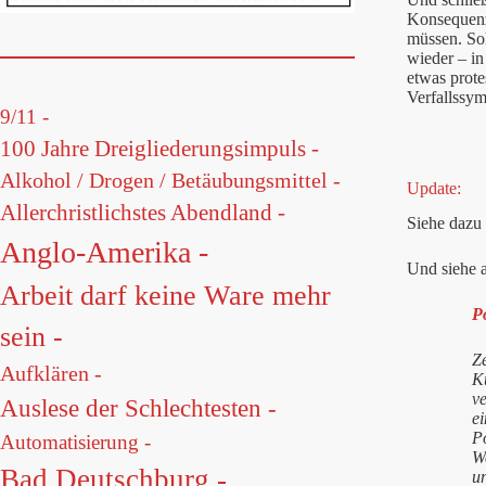
Konsequenze
müssen. Sol
wieder – i
etwas prote
Verfallssy
9/11 -
100 Jahre Dreigliederungsimpuls -
Alkohol / Drogen / Betäubungsmittel -
Update:
Allerchristlichstes Abendland -
Siehe dazu
Anglo-Amerika -
Und siehe a
Arbeit darf keine Ware mehr
P
sein -
Ze
Aufklären -
K
v
Auslese der Schlechtesten -
e
P
Automatisierung -
W
Bad Deutschburg -
u