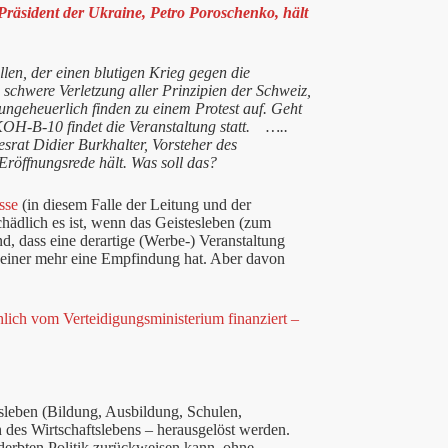
Präsident der Ukraine, Petro Poroschenko, hält
llen, der einen blutigen Krieg gegen die
e schwere Verletzung aller Prinzipien der Schweiz,
ungeheuerlich finden zu einem Protest auf. Geht
 KOH-B-10 findet die Veranstaltung statt. …..
esrat Didier Burkhalter, Vorsteher des
röffnungsrede hält. Was soll das?
sse
(in diesem Falle der Leitung und der
chädlich es ist, wenn das Geistesleben (zum
d, dass eine derartige (Werbe-) Veranstaltung
m einer mehr eine Empfindung hat. Aber davon
lich vom Verteidigungsministerium finanziert –
esleben (Bildung, Ausbildung, Schulen,
h des Wirtschaftslebens – herausgelöst werden.
rderbten Politik zurückweisen kann, ohne