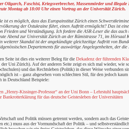
er Oligarch, Faschist, Kriegsverbrecher, Massenmörder und illegale 
eute Montag ab 18:00 Uhr einen Vortrag an der Universität Zürich.
e ist es möglich, dass das Europainstitut Zürich einen Schwerstkrimine
völkerung der Ostukraine führt, einen Auftritt ermöglicht? Das ist ein
n Frieden und Verständigung. Ich fordere die ASR-Leser die das auch 
eute Abend zur Universität Zürich an der Rämistrasse 71, im Hörsaal
n weiterer Skandal ist der angekündigte gleichzeitige Auftritt von Bund
idgenössischen Departements für auswärtige Angelegenheiten, der die E
en Seite ist dies ein weiterer Beleg für die
Dekadenz der führenden Kla
 der Uni Zürich). Auf der anderen Seite zeigt es sich mal wieder, wie s
chschulen) und das Rechtsleben (Politik) in dieser Weise verbunden sin
öglich ist – ganz abgesehen vom schlechten Stil, für den jedoch kau
ch in Deutschland Beispiele:
en „Henry-Kissinger-Professur“ an der Uni Bonn – Lehrstuhl hauptsäch
e Bankrotterklärung für das deutsche Geistesleben der Universitäten
irtschaft und Politik müssen getrennt werden, sondern auch das Geist
 etc.) muss aus der Vormundschaft der Politik – und selbstverständlic
lich brauchen wir ein freies Geistesleben, das diese Wünsche einer ve