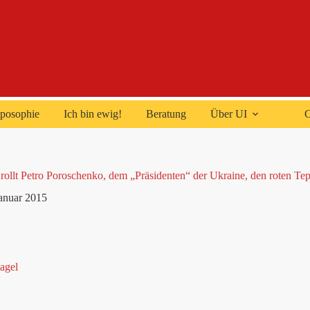
posophie
Ich bin ewig!
Beratung
Über UI
C
rollt Petro Poroschenko, dem „Präsidenten“ der Ukraine, den roten Te
Januar 2015
agel