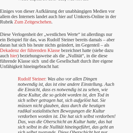
Einiges von dieser Aufklärung der unabhängigen Medien vor
allem des Internets landet auch hier auf Umkreis-Online in der
Rubrik
Zum Zeitgeschehen
.
Diese Verlogenheit der „westlichen Werte“ ist allerdings nur
ein Beispiel für das, was Rudolf Steiner bereits damals – aber
daran hat sich bis heute nichts geändert, im Gegenteil – als
Dekadenz der führenden Klasse
bezeichnet hatte (siehe dazu
auch
hier
) beziehungsweise als die „Nullität“, in die diese
führende Klasse sich und die Gesellschaft durch ihre eigene
Unfähigkeit hineingebracht hat:
Rudolf Steiner:
Was also vor allen Dingen
notwendig ist, das ist eine andere Einstellung. Auch
die Einsicht, dass es notwendig ist zu sehen, wie
diese Kultur, die so gelobt worden ist, den Tod in
sich selber getragen hat, sich aufgelöst hat. Sie
müssen nicht glauben, dass durch die heutigen
radikal sozialistischen Bewegungen die Kultur
verdorben worden ist. Die hat sich selbst verdorben!
Das, was die Oberschicht an Kultur hatte, das hat
sich selbst in die Nullität hineingeführt, das geht an
sich selbst zugrunde. Diese Oberschicht hat nur