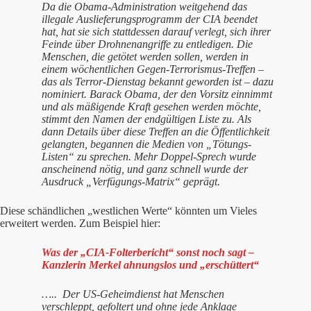
Da die Obama-Administration weitgehend das
illegale Auslieferungsprogramm der CIA beendet
hat, hat sie sich stattdessen darauf verlegt, sich ihrer
Feinde über Drohnenangriffe zu entledigen. Die
Menschen, die getötet werden sollen, werden in
einem wöchentlichen Gegen-Terrorismus-Treffen –
das als Terror-Dienstag bekannt geworden ist – dazu
nominiert. Barack Obama, der den Vorsitz einnimmt
und als mäßigende Kraft gesehen werden möchte,
stimmt den Namen der endgültigen Liste zu. Als
dann Details über diese Treffen an die Öffentlichkeit
gelangten, begannen die Medien von „Tötungs-
Listen“ zu sprechen. Mehr Doppel-Sprech wurde
anscheinend nötig, und ganz schnell wurde der
Ausdruck „Verfügungs-Matrix“ geprägt.
Diese schändlichen „westlichen Werte“ könnten um Vieles
erweitert werden. Zum Beispiel hier:
Was der „CIA-Folterbericht“ sonst noch sagt –
Kanzlerin Merkel ahnungslos und „erschüttert“
….. Der US-Geheimdienst hat Menschen
verschleppt, gefoltert und ohne jede Anklage