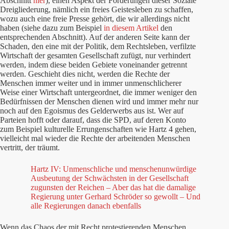
Abschnitt
hier
), einen Aspekt der Forderungen dieser Soziale
Dreigliederung, nämlich ein freies Geistesleben zu schaffen,
wozu auch eine freie Presse gehört, die wir allerdings nicht
haben (siehe dazu zum Beispiel
in diesem Artikel
den
entsprechenden Abschnitt). Auf der anderen Seite kann der
Schaden, den eine mit der Politik, dem Rechtsleben, verfilzte
Wirtschaft der gesamten Gesellschaft zufügt, nur verhindert
werden, indem diese beiden Gebiete voneinander getrennt
werden. Geschieht dies nicht, werden die Rechte der
Menschen immer weiter und in immer unmenschlicherer
Weise einer Wirtschaft untergeordnet, die immer weniger den
Bedürfnissen der Menschen dienen wird und immer mehr nur
noch auf den Egoismus des Gelderwerbs aus ist. Wer auf
Parteien hofft oder darauf, dass die SPD, auf deren Konto
zum Beispiel kulturelle Errungenschaften wie Hartz 4 gehen,
vielleicht mal wieder die Rechte der arbeitenden Menschen
vertritt, der träumt.
Hartz IV: Unmenschliche und menschenunwürdige
Ausbeutung der Schwächsten in der Gesellschaft
zugunsten der Reichen – Aber das hat die damalige
Regierung unter Gerhard Schröder so gewollt – Und
alle Regierungen danach ebenfalls
Wenn das Chaos der mit Recht protestierenden Menschen,