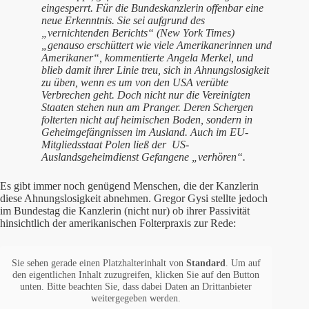
eingesperrt. Für die Bundeskanzlerin offenbar eine
neue Erkenntnis. Sie sei aufgrund des
„vernichtenden Berichts“ (New York Times)
„genauso erschüttert wie viele Amerikanerinnen und
Amerikaner“, kommentierte Angela Merkel, und
blieb damit ihrer Linie treu, sich in Ahnungslosigkeit
zu üben, wenn es um von den USA verübte
Verbrechen geht. Doch nicht nur die Vereinigten
Staaten stehen nun am Pranger. Deren Schergen
folterten nicht auf heimischen Boden, sondern in
Geheimgefängnissen im Ausland. Auch im EU-
Mitgliedsstaat Polen ließ der US-
Auslandsgeheimdienst Gefangene „verhören“.
Es gibt immer noch genügend Menschen, die der Kanzlerin
diese Ahnungslosigkeit abnehmen. Gregor Gysi stellte jedoch
im Bundestag die Kanzlerin (nicht nur) ob ihrer Passivität
hinsichtlich der amerikanischen Folterpraxis zur Rede:
Sie sehen gerade einen Platzhalterinhalt von
Standard
. Um auf
den eigentlichen Inhalt zuzugreifen, klicken Sie auf den Button
unten. Bitte beachten Sie, dass dabei Daten an Drittanbieter
weitergegeben werden.