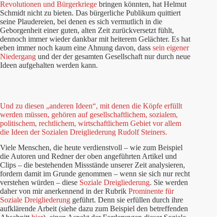
Revolutionen und Bürgerkriege
bringen könnten, hat Helmut
Schmidt nicht zu bieten. Das bürgerliche Publikum quittiert
seine Plaudereien, bei denen es sich vermutlich in die
Geborgenheit einer guten, alten Zeit zurückversetzt fühlt,
dennoch immer wieder dankbar mit heiterem Gelächter. Es hat
eben immer noch kaum eine Ahnung davon, dass
sein eigener
Niedergang
und der der gesamten Gesellschaft nur durch neue
Ideen aufgehalten werden kann.
Und zu diesen „anderen Ideen“, mit denen die Köpfe erfüllt
werden müssen, gehören auf gesellschaftlichem, sozialem,
politischem, rechtlichem, wirtschaftlichem Gebiet vor allem
die Ideen der
Sozialen Dreigliederung
Rudolf Steiners.
Viele Menschen, die heute verdienstvoll – wie zum Beispiel
die Autoren und Redner der oben angeführten Artikel und
Clips – die bestehenden Missstände unserer Zeit analysieren,
fordern damit im Grunde genommen – wenn sie sich nur recht
verstehen würden – diese
Soziale Dreigliederung
. Sie werden
daher von mir anerkennend in der Rubrik
Prominente für
Soziale Dreigliederung
geführt. Denn sie erfüllen durch ihre
aufklärende Arbeit (siehe dazu zum Beispiel den betreffenden