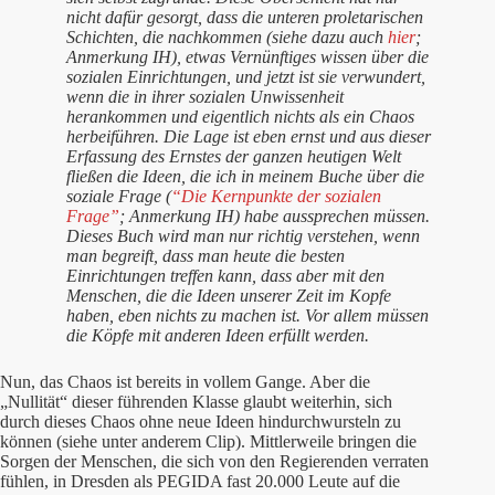
nicht dafür gesorgt, dass die unteren proletarischen
Schichten, die nachkommen (siehe dazu auch
hier
;
Anmerkung IH), etwas Vernünftiges wissen über die
sozialen Einrichtungen, und jetzt ist sie verwundert,
wenn die in ihrer sozialen Unwissenheit
herankommen und eigentlich nichts als ein Chaos
herbeiführen. Die Lage ist eben ernst und aus dieser
Erfassung des Ernstes der ganzen heutigen Welt
fließen die Ideen, die ich in meinem Buche über die
soziale Frage (
“Die Kernpunkte der sozialen
Frage”
; Anmerkung IH) habe aussprechen müssen.
Dieses Buch wird man nur richtig verstehen, wenn
man begreift, dass man heute die besten
Einrichtungen treffen kann, dass aber mit den
Menschen, die die Ideen unserer Zeit im Kopfe
haben, eben nichts zu machen ist. Vor allem müssen
die Köpfe mit anderen Ideen erfüllt werden.
Nun, das Chaos ist bereits in vollem Gange. Aber die
„Nullität“ dieser führenden Klasse glaubt weiterhin, sich
durch dieses Chaos ohne neue Ideen hindurchwursteln zu
können (siehe unter anderem Clip). Mittlerweile bringen die
Sorgen der Menschen, die sich von den Regierenden verraten
fühlen, in Dresden als PEGIDA fast 20.000 Leute auf die