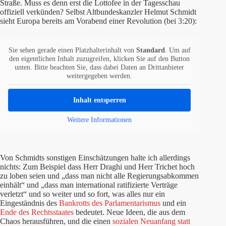
Straße. Muss es denn erst die Lottofee in der Tagesschau
offiziell verkünden? Selbst Altbundeskanzler Helmut Schmidt
sieht Europa bereits am Vorabend einer Revolution (bei 3:20):
Sie sehen gerade einen Platzhalterinhalt von
Standard
. Um auf
den eigentlichen Inhalt zuzugreifen, klicken Sie auf den Button
unten. Bitte beachten Sie, dass dabei Daten an Drittanbieter
weitergegeben werden.
Inhalt entsperren
Weitere Informationen
Von Schmidts sonstigen Einschätzungen halte ich allerdings
nichts: Zum Beispiel dass Herr Draghi und Herr Trichet hoch
zu loben seien und „dass man nicht alle Regierungsabkommen
einhält“ und „dass man international ratifizierte Verträge
verletzt“ und so weiter und so fort, was alles nur ein
Eingeständnis des
Bankrotts des Parlamentarismus
und ein
Ende des Rechtsstaates
bedeutet. Neue Ideen, die aus dem
Chaos herausführen, und die einen
sozialen Neuanfang statt