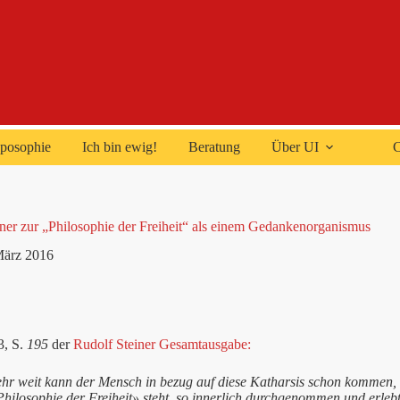
posophie
Ich bin ewig!
Beratung
Über UI
C
ner zur „Philosophie der Freiheit“ als einem Gedankenorganismus
März 2016
3, S.
195
der
Rudolf Steiner Gesamtausgabe:
ehr weit kann der Mensch in bezug auf diese Katharsis schon kommen, 
hilosophie der Freiheit» steht, so innerlich durchgenommen und erlebt