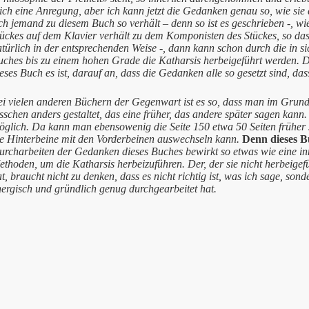
ch eine Anregung, aber ich kann jetzt die Gedanken genau so, wie sie 
ch jemand zu diesem Buch so verhält – denn so ist es geschrieben -, wi
ückes auf dem Klavier verhält zu dem Komponisten des Stückes, so dass
türlich in der entsprechenden Weise -, dann kann schon durch die in s
uches bis zu einem hohen Grade die Katharsis herbeigeführt werden. 
eses Buch es ist, darauf an, dass die Gedanken alle so gesetzt sind, d
ei vielen anderen Büchern der Gegenwart ist es so, dass man im Gru
sschen anders gestaltet, das eine früher, das andere später sagen kann. 
öglich. Da kann man ebensowenig die Seite 150 etwa 50 Seiten früher 
ie Hinterbeine mit den Vorderbeinen auswechseln kann.
Denn dieses Bu
urcharbeiten der Gedanken dieses Buches bewirkt so etwas wie eine inn
ethoden, um die Katharsis herbeizuführen. Der, der sie nicht herbeig
t, braucht nicht zu denken, dass es nicht richtig ist, was ich sage, sonde
nergisch und gründlich genug durchgearbeitet hat.