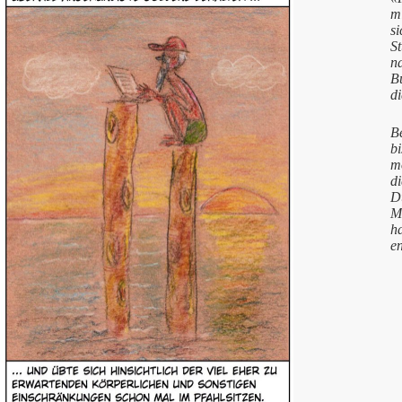
mi
si
St
na
B
di
B
bi
m
d
D
M
ha
e