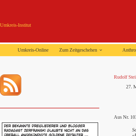
Zum
Inhalt
springen
Umkreis-Institut
Umkreis-Online
Zum Zeitgeschehen
Anthro
Rudolf Stei
27. 
Aus Nr. 10
S
«P