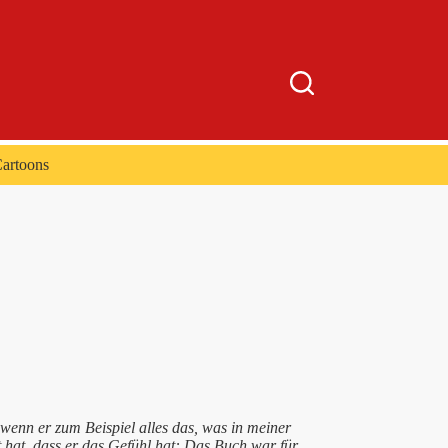
artoons
wenn er zum Beispiel alles das, was in meiner
 hat, dass er das Gefühl hat: Das Buch war für