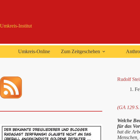
Zum
Inhalt
springen
Umkreis-Institut
Umkreis-Online
Zum Zeitgeschehen
Anthro
Rudolf Stei
1. F
(GA 129 S.
Welche Bed
für das Vo
hat die Arb
Menschen, d