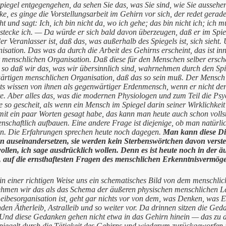
piegel entgegengehen, da sehen Sie das, was Sie sind, wie Sie aussehe
e, es ginge die Vorstellungsarbeit im Gehirn vor sich, der redet gerade
t und sagt: Ich, ich bin nicht da, wo ich gehe; das bin nicht ich; ich
stecke ich. — Da würde er sich bald davon überzeugen, daß er im Spieg
der Veranlasser ist, daß das, was außerhalb des Spiegels ist, sich sieht.
isation. Das was da durch die Arbeit des Gehirns erscheint, das ist inn
 menschlichen Organisation. Daß diese für den Menschen selber ersch
, so daß wir das, was wir übersinnlich sind, wahrnehmen durch den Spie
ärtigen menschlichen Organisation, daß das so sein muß. Der Mensch
ts wissen von ihnen als gegenwärtiger Erdenmensch, wenn er nicht de
e. Aber alles das, was die modernen Physiologen und zum Teil die Psy
 so gescheit, als wenn ein Mensch im Spiegel darin seiner Wirklichkeit
mit ein paar Worten gesagt habe, das kann man heute auch schon volls
enschaftlich aufbauen. Eine andere Frage ist diejenige, ob man natürli
n. Die Erfahrungen sprechen heute noch dagegen.
Man kann diese Din
n auseinandersetzen, sie werden kein Sterbenswörtchen davon versteh
llen, ich sage ausdrücklich wollen. Denn es ist heute noch in der ä
 auf die ernsthaftesten Fragen des menschlichen Erkenntnisvermöge
in einer richtigen Weise uns ein schematisches Bild von dem menschl
hmen wir das als das Schema der äußeren physischen menschlichen Le
eibesorganisation ist, geht gar nichts vor von dem, was Denken, was E
den Ätherleib, Astralleib und so weiter vor. Da drinnen sitzen die Ged
 Und diese Gedanken gehen nicht etwa in das Gehirn hinein — das zu d
iegelt durch die Tätigkeit des Gehirns und wiederum zurückgeworfen in