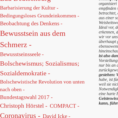
organisiert
Barbarisierung der Kultur -
empfinden s
betrachtet,
Bedingungsloses Grundeinkommen -
aus einer s
Weisheitsw
Beobachtung des Denkens -
Ideal vor, 
Bewusstsein aus dem
erkennen, d
wir vor uns
überhaupt g
Schmerz -
ebensoweni
hineinschau
Bewusstseinsseele -
ist also d
Vorstellun
Bolschewismus; Sozialismus;
nur bis an
zurückgewo
Sozialdemokratie -
gestehen: W
habe, ist f
Bolschewistische Revolution von unten
weil sie ni
nach oben -
Notwendigke
eine harte 
Bundestagswahl 2017 -
Geisteswis
kann, führ
Christoph Hörstel -
COMPACT -
Coronavirus -
David Icke -