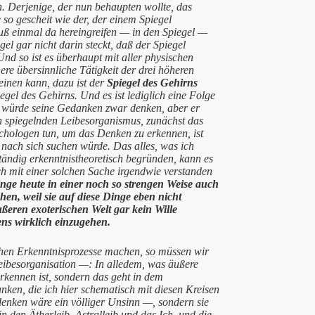
n. Derjenige, der nun behaupten wollte, das
 so gescheit wie der, der einem Spiegel
 muß einmal da hereingreifen — in den Spiegel —
el gar nicht darin steckt, daß der Spiegel
 Und so ist es überhaupt mit aller physischen
ere übersinnliche Tätigkeit der drei höheren
einen kann, dazu ist der
Spiegel des Gehirns
gel des Gehirns. Und es ist lediglich eine Folge
 würde seine Gedanken zwar denken, aber er
n spiegelnden Leibesorganismus, zunächst das
chologen tun, um das Denken zu erkennen, ist
 nach sich suchen würde. Das alles, was ich
tändig erkenntnistheoretisch begründen, kann es
ch mit einer solchen Sache irgendwie verstanden
ge heute in einer noch so strengen Weise auch
en, weil sie auf diese Dinge eben nicht
ußeren exoterischen Welt gar kein Wille
ns wirklich einzugehen.
ichen Erkenntnisprozesse machen, so müssen wir
ibesorganisation —: In alledem, was äußere
rkennen ist, sondern das geht in dem
anken, die ich hier schematisch mit diesen Kreisen
enken wäre ein völliger Unsinn —, sondern sie
 den Ätherleib, Astralleib und das Ich, und die