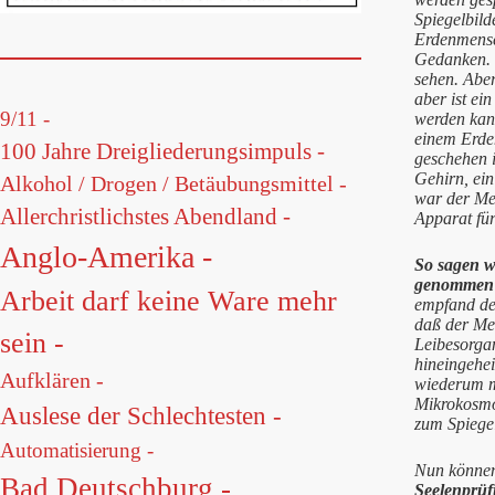
Spiegelbild
Erdenmensch
Gedanken. S
sehen. Aber
aber ist ei
9/11 -
werden kan
einem Erde
100 Jahre Dreigliederungsimpuls -
geschehen i
Gehirn, ein
Alkohol / Drogen / Betäubungsmittel -
war der Men
Allerchristlichstes Abendland -
Apparat für
Anglo-Amerika -
So sagen w
genommen i
Arbeit darf keine Ware mehr
empfand der
daß der Me
sein -
Leibesorgan
hineingehe
Aufklären -
wiederum ma
Mikrokosmos
Auslese der Schlechtesten -
zum Spiege
Automatisierung -
Nun können 
Bad Deutschburg -
Seelenprü