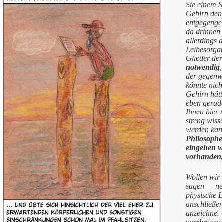
Sie einem S
Gehirn denk
entgegengeh
da drinnen 
allerdings 
Leibesorgan
Glieder der
notwendig
der gegenw
könnte nich
Gehirn hätt
eben gerade
Ihnen hier 
streng wiss
werden kan
Philosophe
eingehen wo
vorhanden,
Wollen wir 
sagen — ne
physische L
anschließen
anzeichne.
werden gesp