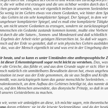
er, die wir selbst erst erzeugen und die uns sichtbar werden durch das 
en gewahr werden, was wir eigentlich treiben in unserem Seelenleben
o wenig ist im Gehirn etwas von einem Gedanken, wie hinter dem Spie
 das Gehirn ist ein sehr komplizierter Spiegel. Der Spiegel, in dem wir
n ungeheuer komplizierter Spiegel, und es muß eine komplizierte Tätigk
n, um nicht unsere Gedanken zu erzeugen, sondern sie zurückzuspiege
nmenschen ein Gedanke zustande kommen konnte, mußte eine Vorberei
st durch die alte Saturn-, Sonnen- und Mondenzeit und daß schließlich 
 Ergebnis der Arbeit vieler geistigen Hierarchien ist. So daß wir sag
sch auf der Erde so gestaltet, daß er sein physisches Gehirn ausbilde
 das, was der Mensch eigentlich ist und was erst in der Umgebung dies
ir heute, und so kann es unter Umständen eine anthroposophische 
st dieser Erkenntnisprozeß sogar recht leicht zu verstehen.
Das, was 
 alte Grieche, das fühlte er, und aus dem Grunde sagte er sich: Hier i
nsch natürlich ein unmittelbares Bewußtsein davon hat, etwas ungeheu
isation ist zwar aus der Erde genommen, da sie aus Stoffen und Kräften
imnißt, was zurückspiegeln kann das ganze menschliche Seelenleben. 
krokosmisch, an dem Aufbau des Gehirnes beteiligt ist, das nannte de
, auf den Menschen anwendete, das dionysische Prinzip, so daß in un
l unseres Geisteslebens zu machen.
wir, wenn wir anknüpfen an diese, ich möchte sagen, rein theoretisch
fung
daran erfahren; sie ist die leiseste Seelenprüfung, und da der heut