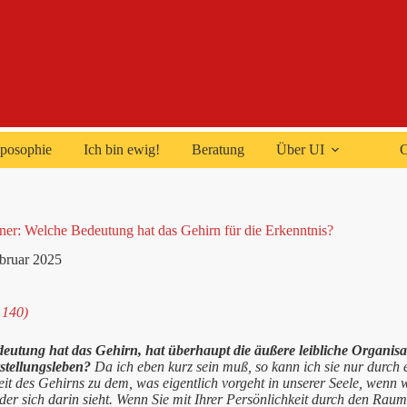
posophie
Ich bin ewig!
Beratung
Über UI
C
ner: Welche Bedeutung hat das Gehirn für die Erkenntnis?
ebruar 2025
 140)
eutung hat das Gehirn, hat überhaupt die äußere leibliche Organisat
rstellungsleben?
Da ich eben kurz sein muß, so kann ich sie nur durch
eit des Gehirns zu dem, was eigentlich vorgeht in unserer Seele, wenn 
er sich darin sieht. Wenn Sie mit Ihrer Persönlichkeit durch den Raum