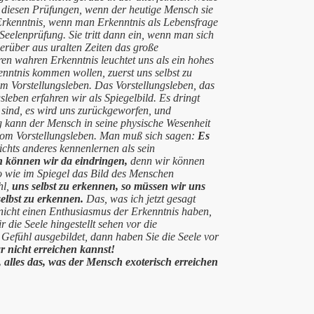
t diesen Prüfungen, wenn der heutige Mensch sie
 Erkenntnis, wenn man Erkenntnis als Lebensfrage
Seelenprüfung. Sie tritt dann ein, wenn man sich
erüber aus uralten Zeiten das große
ren wahren Erkenntnis leuchtet uns als ein hohes
enntnis kommen wollen, zuerst uns selbst zu
im Vorstellungsleben. Das Vorstellungsleben, das
leben erfahren wir als Spiegelbild. Es dringt
 sind, es wird uns zurückgeworfen, und
 kann der Mensch in seine physische Wesenheit
t vom Vorstellungsleben. Man muß sich sagen:
Es
ichts anderes kennenlernen als sein
 können wir da eindringen,
denn wir können
o wie im Spiegel das Bild des Menschen
hl,
uns selbst zu erkennen, so müssen wir uns
selbst zu erkennen.
Das, was ich jetzt gesagt
 nicht einen Enthusiasmus der Erkenntnis haben,
 die Seele hingestellt sehen vor die
 Gefühl ausgebildet, dann haben Sie die Seele vor
r nicht erreichen kannst!
 alles das, was der Mensch exoterisch erreichen