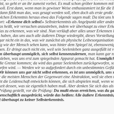
 ist, so geht er an ihr zumeist vorbei. Es muß schon gröber kommen mi
oll. Erst dann, wenn man in gewisser Weise enthusiasmiert ist für die
 dann fühlt man das, was gesagt werden soll, eben doch als erste große 
olchen Erkenntnis heraus etwa das Folgende sagen muß: Da tönt uns h
ort:
«Erkenne dich selbst!»
Selbsterkenntnis als Angelpunkt aller ande
das heißt, wir versuchen anzustreben, indem wir überhaupt zu einer Erk
as zu erkennen, was wir sind. Nun verläuft aber alles unser Erkennen 
 haben, das uns auch alle äußeren Dinge wiedergibt, dieses Vorstellungs
ar nicht ein in das, was wir zunächst als physische Leibesorganisation
g wie der Mensch sehen kann, was hinter dem Spiegel ist, ebensowenig
en. Er dringt auch nicht ein, weil sein Seelenleben ganz ausgefüllt is
ann überhaupt unmöglich, sich selbst kennenzulernen
, man kann gar n
gsleben, was uns erst zum spiegelnden Apparat gemacht hat.
Unmöglich
 die Grenze kommen; da wird das ganze Seelenleben zurückgeworfen, s
rfen wird. — Werden wir so aufgefordert durch ein unbestimmtes Gefü
ir können uns gar nicht selbst erkennen, es ist uns unmöglich, uns 
ür die meisten Menschen der Gegenwart eine Abstraktion, weil sie eben
cht die Leidenschaft entwickeln können, die sich abspielen muß, wenn wir
it dessen, was sie eigentlich haben muß. Aber denken Sie sich das als
Prüfung gestellt, vor die Prüfung:
Du mußt etwas erreichen, was du ga
senschaftlich ausgedrückt, würde das heißen: Alle äußere Erkenntnis,
t überhaupt zu keiner Selbsterkenntnis.