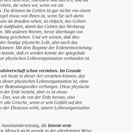
Gehirn, die sehen wir, wenn wir als
. Da drinnen im Gehirn ist gar nichts von einem
gel etwas von Ihnen ist, wenn Sie sich darin
 uns da draußen sehen, ist einfach, das Gehirn
eit stattfinden, damit das Gehirn das Werkzeug
ln. Mit anderen Worten, bevor überhaupt von
tung geschehen. Und wir wissen, daß dies
der heutige physische Leib, also auch das
en können: Mit dem Beginne der Erdenentwickelung
n konnte, daß es werden konnte der spiegelnde
er physischen Leibesorganisation vorhanden ist.
Zuhörerschaft schon verstehen. Im Grunde
wir heute in dieser Art verstehen können, das
n dieser physischen Leibesorganisation ist, ohne
er Bedeutungsvolles verborgen. Diese physische
 der Erde besteht, aber es ist etwas
— Das, was da von der Erde heraus, also
r alte Grieche, wenn er sein Gefühl auf den
s der Dionysos wirkt, unsere Leibesorganisation
e Auseinandersetzung, die
leiseste erste
ige Mensch nicht gerade in der allerfeinsten Weise