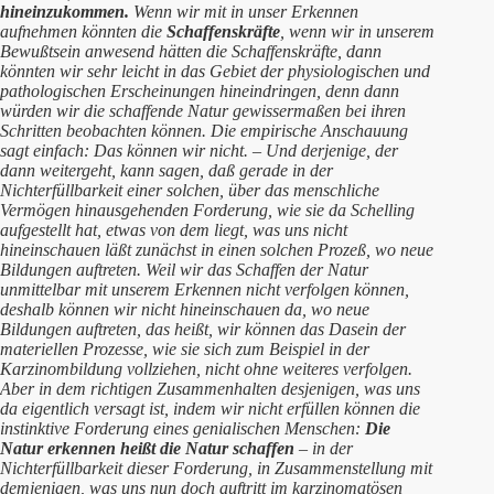
hineinzukommen.
Wenn wir mit in unser Erkennen
aufnehmen könnten die
Schaffenskräfte
, wenn wir in unserem
Bewußtsein anwesend hätten die Schaffenskräfte, dann
könnten wir sehr leicht in das Gebiet der physiologischen und
pathologischen Erscheinungen hineindringen, denn dann
würden wir die schaffende Natur gewissermaßen bei ihren
Schritten beobachten können. Die empirische Anschauung
sagt einfach: Das können wir nicht. – Und derjenige, der
dann weitergeht, kann sagen, daß gerade in der
Nichterfüllbarkeit einer solchen, über das menschliche
Vermögen hinausgehenden Forderung, wie sie da Schelling
aufgestellt hat, etwas von dem liegt, was uns nicht
hineinschauen läßt zunächst in einen solchen Prozeß, wo neue
Bildungen auftreten. Weil wir das Schaffen der Natur
unmittelbar mit unserem Erkennen nicht verfolgen können,
deshalb können wir nicht hineinschauen da, wo neue
Bildungen auftreten, das heißt, wir können das Dasein der
materiellen Prozesse, wie sie sich zum Beispiel in der
Karzinombildung vollziehen, nicht ohne weiteres verfolgen.
Aber in dem richtigen Zusammenhalten desjenigen, was uns
da eigentlich versagt ist, indem wir nicht erfüllen können die
instinktive Forderung eines genialischen Menschen:
Die
Natur erkennen heißt die Natur schaffen
– in der
Nichterfüllbarkeit dieser Forderung, in Zusammenstellung mit
demjenigen, was uns nun doch auftritt im karzinomatösen