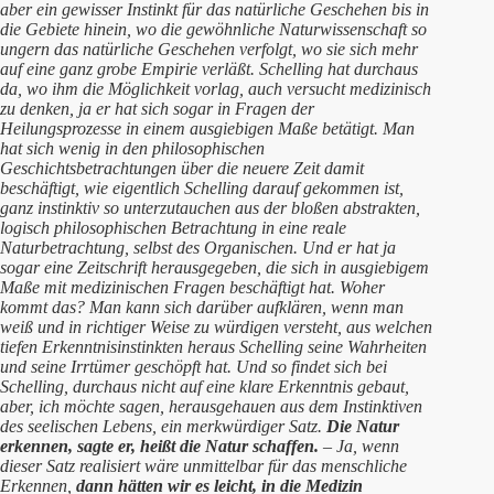
aber ein gewisser Instinkt für das natürliche Geschehen bis in
die Gebiete hinein, wo die gewöhnliche Naturwissenschaft so
ungern das natürliche Geschehen verfolgt, wo sie sich mehr
auf eine ganz grobe Empirie verläßt. Schelling hat durchaus
da, wo ihm die Möglichkeit vorlag, auch versucht medizinisch
zu denken, ja er hat sich sogar in Fragen der
Heilungsprozesse in einem ausgiebigen Maße betätigt. Man
hat sich wenig in den philosophischen
Geschichtsbetrachtungen über die neuere Zeit damit
beschäftigt, wie eigentlich Schelling darauf gekommen ist,
ganz instinktiv so unterzutauchen aus der bloßen abstrakten,
logisch philosophischen Betrachtung in eine reale
Naturbetrachtung, selbst des Organischen. Und er hat ja
sogar eine Zeitschrift herausgegeben, die sich in ausgiebigem
Maße mit medizinischen Fragen beschäftigt hat. Woher
kommt das? Man kann sich darüber aufklären, wenn man
weiß und in richtiger Weise zu würdigen versteht, aus welchen
tiefen Erkenntnisinstinkten heraus Schelling seine Wahrheiten
und seine Irrtümer geschöpft hat. Und so findet sich bei
Schelling, durchaus nicht auf eine klare Erkenntnis gebaut,
aber, ich möchte sagen, herausgehauen aus dem Instinktiven
des seelischen Lebens, ein merkwürdiger Satz.
Die Natur
erkennen, sagte er, heißt die Natur schaffen.
– Ja, wenn
dieser Satz realisiert wäre unmittelbar für das menschliche
Erkennen,
dann hätten wir es leicht, in die Medizin