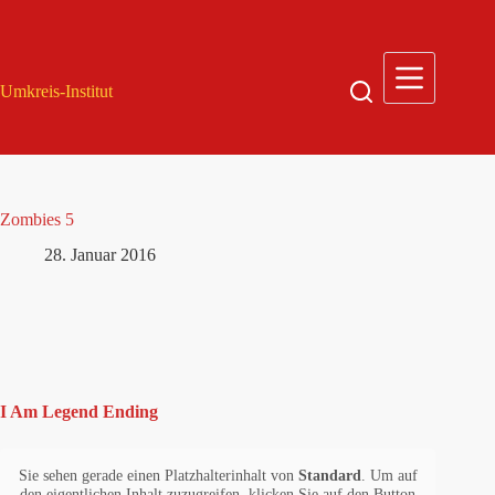
Zum
Inhalt
springen
Umkreis-Institut
Zombies 5
28. Januar 2016
I Am Legend Ending
Sie sehen gerade einen Platzhalterinhalt von
Standard
. Um auf
den eigentlichen Inhalt zuzugreifen, klicken Sie auf den Button