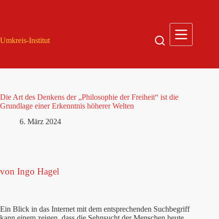
Zum
Inhalt
springen
Umkreis-Institut
Die Art des Denkens der „Philosophie der Freiheit“ ist die
Grundlage einer Erkenntnis höherer Welten
6. März 2024
von Ingo Hagel
Ein Blick in das Internet mit dem entsprechenden Suchbegriff
kann einem zeigen, dass die Sehnsucht der Menschen heute