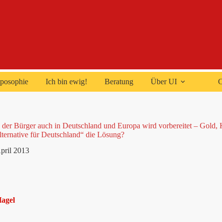
posophie
Ich bin ewig!
Beratung
Über UI
C
 der Bürger auch in Deutschland und Europa wird vorbereitet – Gold
lternative für Deutschland“ die Lösung?
pril 2013
Hagel