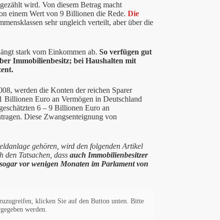
 gezählt wird. Von diesem Betrag macht
von einem Wert von 9 Billionen die Rede.
Die
mensklassen sehr ungleich verteilt, aber über die
hängt stark vom Einkommen ab.
So verfügen gut
ber Immobilienbesitz; bei Haushalten mit
ent.
2008, werden die Konten der reichen Sparer
11 Billionen Euro an Vermögen in Deutschland
 geschätzten 6 – 9 Billionen Euro an
intragen. Diese Zwangsenteignung von
eldanlage gehören, wird den folgenden Artikel
och den Tatsachen, dass
auch Immobilienbesitzer
e sogar vor wenigen Monaten im Parlament von
zuzugreifen, klicken Sie auf den Button unten. Bitte
ergegeben werden.