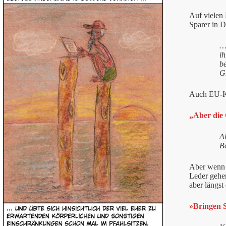
Auf vielen 
Sparer in D
…
i
b
G
Auch EU-Ko
„Aber die 
Al
B
Aber wenn 
Leder gehen
aber längst
»Bringen S