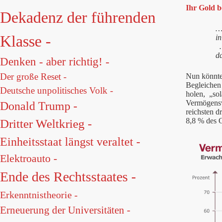
Ihr Gold 
Dekadenz der führenden
….
Klasse -
i
…
d
Denken - aber richtig! -
Der große Reset -
Nun könnte 
Begleichen
Deutsche unpolitisches Volk -
holen, „sol
Vermögensve
Donald Trump -
reichsten d
8,8 % des 
Dritter Weltkrieg -
Einheitsstaat längst veraltet -
Elektroauto -
Ende des Rechtsstaates -
Erkenntnistheorie -
Erneuerung der Universitäten -