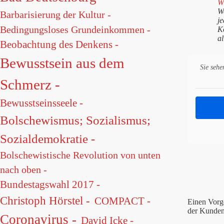
Wi
W
Barbarisierung der Kultur -
je
Bedingungsloses Grundeinkommen -
K
a
Beobachtung des Denkens -
Bewusstsein aus dem
Sie sehe
Schmerz -
Bewusstseinsseele -
Bolschewismus; Sozialismus;
Sozialdemokratie -
Bolschewistische Revolution von unten
nach oben -
Bundestagswahl 2017 -
Christoph Hörstel -
COMPACT -
Einen Vorg
der Kunden
Coronavirus -
David Icke -