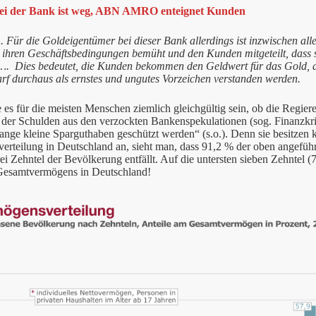
bei der Bank ist weg, ABN AMRO enteignet Kunden
 Für die Goldeigentümer bei dieser Bank allerdings ist inzwischen alle
n ihren Geschäftsbedingungen bemüht und den Kunden mitgeteilt, dass
. Dies bedeutet, die Kunden bekommen den Geldwert für das Gold, a
arf durchaus als ernstes und ungutes Vorzeichen verstanden werden.
es für die meisten Menschen ziemlich gleichgültig sein, ob die Regie
 der Schulden aus den verzockten Bankenspekulationen (sog. Finanzkr
ange kleine Sparguthaben geschützt werden“ (s.o.). Denn sie besitzen
rteilung in Deutschland an, sieht man, dass 91,2 % der oben angeführ
rei Zehntel der Bevölkerung entfällt. Auf die untersten sieben Zehntel 
Gesamtvermögens in Deutschland!