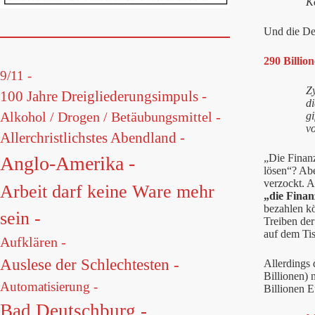
K
Und die De
290 Billio
9/11 -
Zy
100 Jahre Dreigliederungsimpuls -
d
Alkohol / Drogen / Betäubungsmittel -
g
v
Allerchristlichstes Abendland -
„Die Finan
Anglo-Amerika -
lösen“? Ab
verzockt. A
Arbeit darf keine Ware mehr
„die Finan
bezahlen kö
sein -
Treiben de
auf dem Ti
Aufklären -
Auslese der Schlechtesten -
Allerdings
Billionen) 
Automatisierung -
Billionen 
Bad Deutschburg -