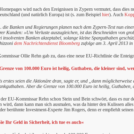
Homepages wird nach den Ereignissen in Zypern vermutet, dass dies n
eutschland (und natürlich Europa) ist (s. zum Beispiel
hier
). Auch
Kopp
. die Banken und Regierungen planen nach dem Zypern-Test nun einen 
hrer Kunden: »Um Verluste auszugleichen, ist das Beschneiden von gro
ei insolventen Banken akzeptabel, solange kleine Sparguthaben geschüt
hizzoni
dem Nachrichtendienst Bloomberg
zufolge am 3. April 2013 in
mmissar Ollie Rehn gab zu, dass eine neue EU-Richtlinie die Entei
Grenze von 100.000 Euro ist heilig, Guthaben, die kleiner sind, we
s erstes seien die Aktionäre dran, sagte er, und „dann möglicherweise 
ankguthaben. Aber die Grenze von 100.000 Euro ist heilig, Guthaben, d
der EU-Kommissar Rehn schon Stein und Bein schwört, dass es nur de
 wird, dann kann man sich ausmalen, was da hinter den Kulissen alles 
 der berühmte Investment-Experte Jim Rogers, denn er empfiehlt seinen
ie Ihr Geld in Sicherheit, ich tue es auch«