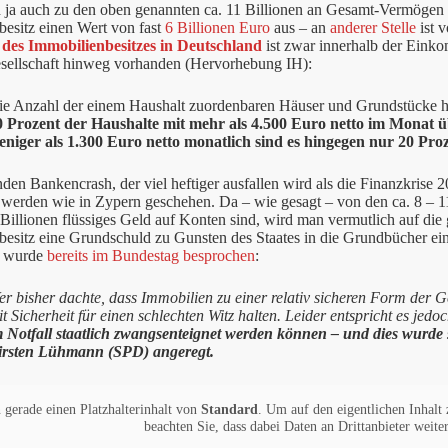
d ja auch zu den oben genannten ca. 11 Billionen an Gesamt-Vermögen
esitz einen Wert von fast
6 Billionen Euro
aus – an
anderer Stelle
ist 
 des Immobilienbesitzes in Deutschland
ist zwar innerhalb der Einkom
sellschaft hinweg vorhanden (Hervorhebung IH):
ie Anzahl der einem Haushalt zuordenbaren Häuser und Grundstücke 
0 Prozent der Haushalte mit mehr als 4.500 Euro netto im Monat ü
eniger als 1.300 Euro netto monatlich sind es hingegen nur 20 Proz
n Bankencrash, der viel heftiger ausfallen wird als die Finanzkrise 
 werden wie in Zypern geschehen. Da – wie gesagt – von den ca. 8 – 
 Billionen flüssiges Geld auf Konten sind, wird man vermutlich auf die
besitz eine Grundschuld zu Gunsten des Staates in die Grundbücher e
n wurde
bereits im Bundestag besprochen
:
r bisher dachte, dass Immobilien zu einer relativ sicheren Form der G
t Sicherheit für einen schlechten Witz halten. Leider entspricht es jed
m Notfall staatlich zwangsenteignet werden können – und dies wurd
irsten Lühmann (SPD) angeregt.
 gerade einen Platzhalterinhalt von
Standard
. Um auf den eigentlichen Inhalt 
beachten Sie, dass dabei Daten an Drittanbieter weit