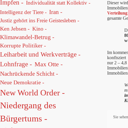
Impfen -
Individualität statt Kollektiv -
Dieser wir
Immobilienb
Iran -
Intelligenz der Tiere -
Verteilung
gesamte Ge
Justiz gehört ins Freie Geistesleben -
Ken Jebsen -
Kino -
D
8
Klimawandel-Betrug -
w
Korrupte Politiker -
Im kommende
Leiharbeit und Werkverträge -
konfisziert
nur 2 – 4,8
Lohnfrage -
Max Otte -
Immobilien
Nachrückende Schicht -
Immobilie
Neue Demokratie -
We
mi
New World Order -
i
K
Niedergang des
Bürgertums -
Sie sehen