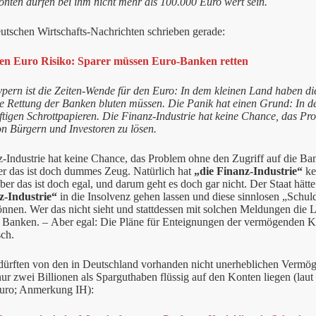
onten dürfen bei ihm nicht mehr als 100.000 Euro wert sein.
utschen Wirtschafts-Nachrichten schrieben gerade:
nen Euro Risiko: Sparer müssen Euro-Banken retten
pern ist die Zeiten-Wende für den Euro: In dem kleinen Land haben die
ie Rettung der Banken bluten müssen. Die Panik hat einen Grund: In d
iftigen Schrottpapieren. Die Finanz-Industrie hat keine Chance, das P
on Bürgern und Investoren zu lösen.
z-Industrie hat keine Chance, das Problem ohne den Zugriff auf die B
er das ist doch dummes Zeug. Natürlich hat
„die Finanz-Industrie“
ke
ber das ist doch egal, und darum geht es doch gar nicht. Der Staat hätt
z-Industrie“
in die Insolvenz gehen lassen und diese sinnlosen „Schuld
nnen. Wer das nicht sieht und stattdessen mit solchen Meldungen die Les
r Banken. – Aber egal: Die Pläne für Enteignungen der vermögenden K
sch.
 dürften von den in Deutschland vorhanden nicht unerheblichen Vermög
nur zwei Billionen als Sparguthaben flüssig auf den Konten liegen (laut
Euro; Anmerkung IH):