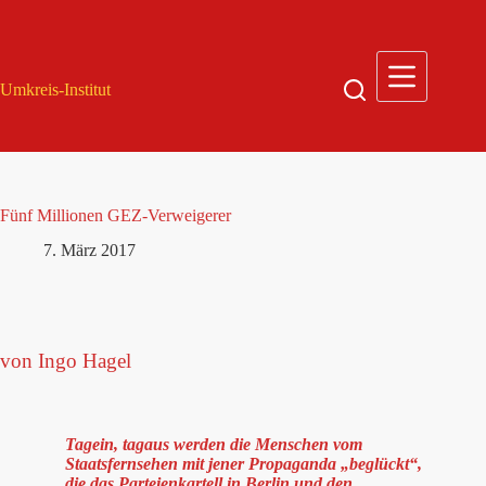
Zum
Inhalt
springen
Umkreis-Institut
Fünf Millionen GEZ-Verweigerer
7. März 2017
von Ingo Hagel
Tagein, tagaus werden die Menschen vom
Staatsfernsehen mit jener Propaganda „beglückt“,
die das Parteienkartell in Berlin und den