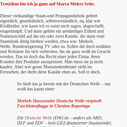
Trotzdem bin ich ja ganz auf Marco Meiers Seite.
Dieser vielkanälige Staats-und Propagandafunk gehört
eigentlich, grundsätzlich, selbstverständlich, na, klar wie
Kloßbrühe, wie kann ich es sonst noch sagen, abgeschafft,
eingedampft. Und dann gehört ein anständiges Etikett und
Namensschild auf die ein oder zwei Kanäle, die dann vom
Staatsfunk übrig bleiben werden, etwa wie: Merkels
Welle, Bundesregierung TV oder so. Sollen die doch erzählen
und Reklame für sich verbreiten, bis sie ganz weiß im Gesicht
werden. Das ist doch das Recht einer jeden Firma, ihren
Kunden ihre Produkte anzupreisen. Man muss sie ja nicht
kaufen. Aber wer gerne Marionettentheater sieht im
Fernsehen, der dreht diese Kanäle eben an. Soll er doch.
So läuft das ja bereits mit der Deutschen Welle – nur
weiß das kaum einer:
Merkels Haussender Deutsche Welle verpixelt
Faschistenflagge in Ukraine-Reportage
Die
Deutsche Welle
(DW) ist – anders als ARD,
DLF und ZDF – kein GEZ-finanzierter Staatssender,