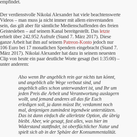
empfindet.
Der verdienstvolle Nikolai Alexander hat viele beachtenswerte
Videos – man muss ja nicht immer mit allem einverstanden
sein, das gilt aber für sämtliche Medienschaffenden des freien
Geistesleben – auf seinem Kanal bereitgestellt. Das
letzte
erhielt über 242.952 Aufrufe (Stand 7. März 2017). Diese
ganze Arbeit hat ihm auf seinem
Patreon-Konto
jedoch nur
106 Euro bei 17 monatlichen Spendern eingebracht (Stand 7.
März 2017). Nikolai Alexander hat dazu in seinem neuesten
Clip von heute ein paar deutliche Worte gesagt (bei 1:35:00) –
unter anderem:
Also wenn Ihr angeblich rein gar nichts tun könnt,
und angeblich alle Wege verbaut sind, und
angeblich alles schon unterwandert ist, und Ihr um
jeden Preis die Arbeit und Verantwortung auslagern
wollt, und jemand anderes all das für Euch
erledigen soll, ja dann müsst Ihr, verdammt noch
mal, denjenigen zumindest irgendwie unterstützen.
Das ist dann einfach die allerletzte Option, die übrig
bleibt. Aber, wie gesagt, fast alles, was hier im
Widerstand stattfindet, ist oberflächlicher Natur und
spielt sich ab in der Sphäre der Konsummentalität.