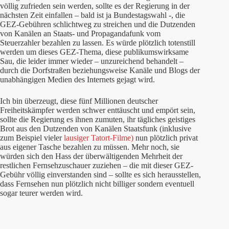
völlig zufrieden sein werden, sollte es der Regierung in der
nächsten Zeit einfallen – bald ist ja Bundestagswahl -, die
GEZ-Gebühren schlichtweg zu streichen und die Dutzenden
von Kanälen an Staats- und Propagandafunk vom
Steuerzahler bezahlen zu lassen. Es würde plötzlich totenstill
werden um dieses GEZ-Thema, diese publikumswirksame
Sau, die leider immer wieder – unzureichend behandelt –
durch die Dorfstraßen beziehungsweise Kanäle und Blogs der
unabhängigen Medien des Internets gejagt wird.
Ich bin überzeugt, diese fünf Millionen deutscher
Freiheitskämpfer werden schwer enttäuscht und empört sein,
sollte die Regierung es ihnen zumuten, ihr tägliches geistiges
Brot aus den Dutzenden von Kanälen Staatsfunk (inklusive
zum Beispiel vieler
lausiger Tatort-Filme)
nun plötzlich privat
aus eigener Tasche bezahlen zu müssen. Mehr noch, sie
würden sich den Hass der überwältigenden Mehrheit der
restlichen Fernsehzuschauer zuziehen – die mit dieser GEZ-
Gebühr völlig einverstanden sind – sollte es sich herausstellen,
dass Fernsehen nun plötzlich nicht billiger sondern eventuell
sogar teurer werden wird.