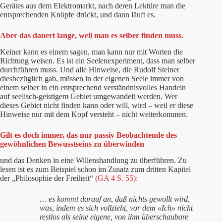
Gerätes aus dem Elektromarkt, nach deren Lektüre man die
entsprechenden Knöpfe drückt, und dann läuft es.
Aber das dauert lange, weil man es selber finden muss.
Keiner kann es einem sagen, man kann nur mit Worten die
Richtung weisen. Es ist ein Seelenexperiment, dass man selber
durchführen muss. Und alle Hinweise, die Rudolf Steiner
diesbezüglich gab, müssen in der eigenen Seele immer von
einem selber in ein entsprechend verständnisvolles Handeln
auf seelisch-geistigem Gebiet umgewandelt werden. Wer
dieses Gebiet nicht finden kann oder will, wird – weil er diese
Hinweise nur mit dem Kopf versteht – nicht weiterkommen.
Gilt es doch immer, das nur passiv Beobachtende des
gewöhnlichen Bewusstseins zu überwinden
und das Denken in eine Willenshandlung zu überführen. Zu
lesen ist es zum Beispiel schon im Zusatz zum dritten Kapitel
der „Philosophie der Freiheit“
(GA 4 S. 55):
… es kommt darauf an, daß nichts gewollt wird,
was, indem es sich vollzieht, vor dem «Ich» nicht
restlos als seine eigene, von ihm überschaubare