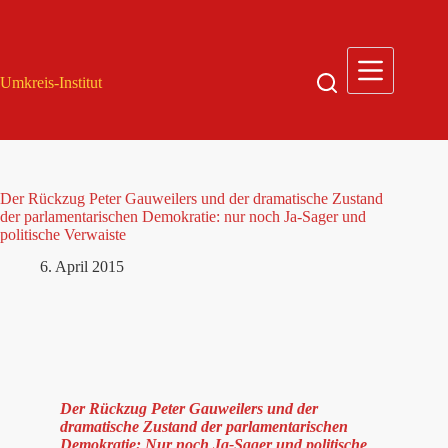
Zum
Inhalt
springen
Umkreis-Institut
Der Rückzug Peter Gauweilers und der dramatische Zustand
der parlamentarischen Demokratie: nur noch Ja-Sager und
politische Verwaiste
6. April 2015
Der Rückzug Peter Gauweilers und der
dramatische Zustand der parlamentarischen
Demokratie: Nur noch Ja-Sager und politische