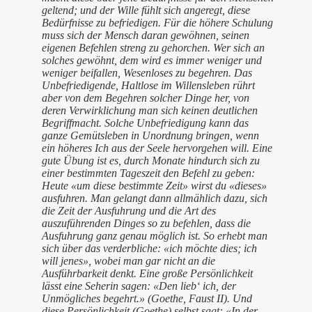
geltend; und der Wille fühlt sich angeregt, diese
Bedürfnisse zu befriedigen. Für die höhere Schulung
muss sich der Mensch daran gewöhnen, seinen
eigenen Befehlen streng zu gehorchen. Wer sich an
solches gewöhnt, dem wird es immer weniger und
weniger beifallen, Wesenloses zu begehren. Das
Unbefriedigende, Haltlose im Willensleben rührt
aber von dem Begehren solcher Dinge her, von
deren Verwirklichung man sich keinen deutlichen
Begriffmacht. Solche Unbefriedigung kann das
ganze Gemütsleben in Unordnung bringen, wenn
ein höheres Ich aus der Seele hervorgehen will. Eine
gute Übung ist es, durch Monate hindurch sich zu
einer bestimmten Tageszeit den Befehl zu geben:
Heute «um diese bestimmte Zeit» wirst du «dieses»
ausfuhren. Man gelangt dann allmählich dazu, sich
die Zeit der Ausfuhrung und die Art des
auszuführenden Dinges so zu befehlen, dass die
Ausfuhrung ganz genau möglich ist. So erhebt man
sich über das verderbliche: «ich möchte dies; ich
will jenes», wobei man gar nicht an die
Ausführbarkeit denkt. Eine große Persönlichkeit
lässt eine Seherin sagen: «Den lieb‘ ich, der
Unmögliches begehrt.» (Goethe, Faust II). Und
diese Persönlichkeit (Goethe) selbst sagt: «In der