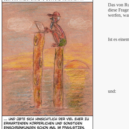
Das von Rud
diese Frage
werfen, wa
Ist es eine
und: