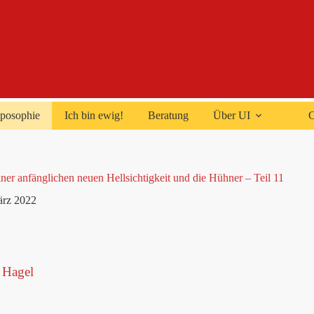
posophie
Ich bin ewig!
Beratung
Über UI
C
iner anfänglichen neuen Hellsichtigkeit und die Hühner – Teil 11
ärz 2022
 Hagel