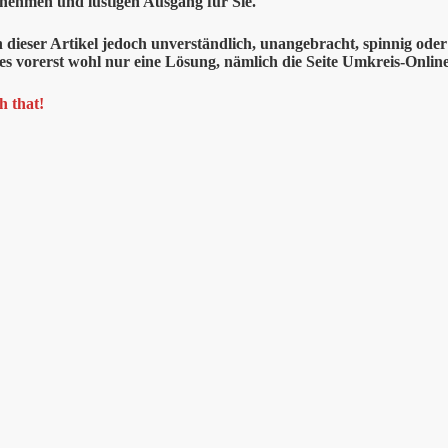
nehmen und lustigen Ausgang für Sie.
n dieser Artikel jedoch unverständlich, unangebracht, spinnig od
bt es vorerst wohl nur eine Lösung, nämlich die Seite Umkreis-Onl
h that!