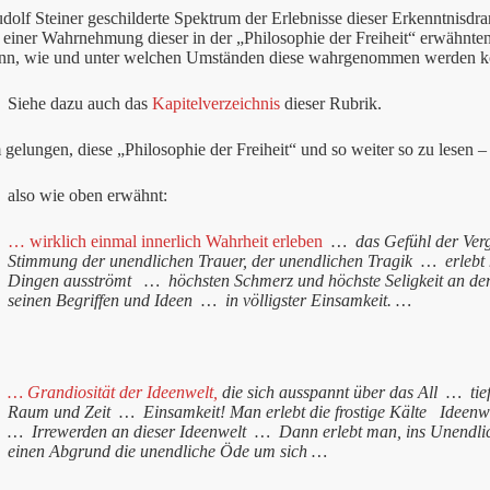
olf Steiner geschilderte Spektrum der Erlebnisse dieser Erkenntnisdr
 einer Wahrnehmung dieser in der „Philosophie der Freiheit“ erwähnten
nn, wie und unter welchen Umständen diese wahrgenommen werden k
Siehe dazu auch das
Kapitelverzeichnis
dieser Rubrik.
m gelungen, diese „Philosophie der Freiheit“ und so weiter so zu lesen –
also wie oben erwähnt:
… wirklich einmal innerlich Wahrheit erleben
…
das Gefühl der Ver
Stimmung der unendlichen Trauer, der unendlichen Tragik
…
erlebt
Dingen ausströmt
…
höchsten Schmerz und
höchste Seligkeit
an de
seinen Begriffen und Ideen
…
in völligster Einsamkeit.
…
… Grandiosität der Ideenwelt,
die sich ausspannt über das All
…
tie
Raum und Zeit
…
Einsamkeit!
Man erlebt die
frostige Kälte
Ideenw
…
Irrewerden an dieser Ideenwelt
…
Dann erlebt man, ins Unendli
einen Abgrund die unendliche Öde um sich …