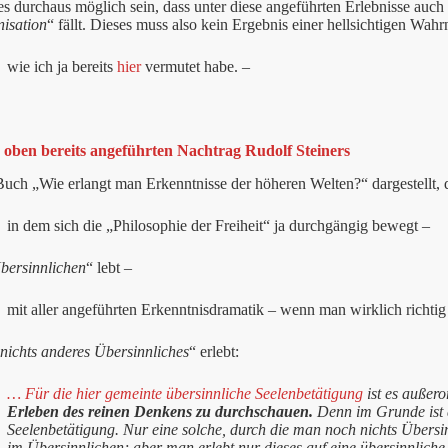
s durchaus möglich sein, dass unter diese angeführten Erlebnisse auch 
nisation
“ fällt. Dieses muss also kein Ergebnis einer hellsichtigen Wa
wie ich ja bereits
hier
vermutet habe. –
n oben bereits angeführten Nachtrag Rudolf Steiners
uch „Wie erlangt man Erkenntnisse der höheren Welten?“ dargestellt,
in dem sich die „Philosophie der Freiheit“ ja durchgängig bewegt –
bersinnlichen
“ lebt –
mit aller angeführten Erkenntnisdramatik – wenn man wirklich richtig
nichts anderes Übersinnliches
“ erlebt:
… Für die hier gemeinte übersinnliche Seelenbetätigung
ist es außero
Erleben des reinen Denkens zu durchschauen.
Denn im Grunde ist d
Seelenbetätigung. Nur eine solche, durch die man noch nichts Übersi
im Übersinnlichen; aber man erlebt nur dieses auf eine übersinnliche