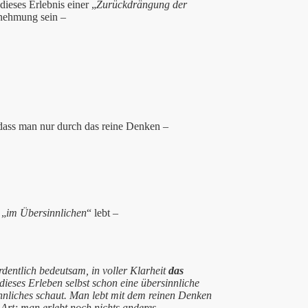
dieses Erlebnis einer „
Zurückdrängung der
hrnehmung sein –
 dass man nur durch das reine Denken –
 „
im Übersinnlichen
“ lebt –
rdentlich bedeutsam, in voller Klarheit
das
ieses Erleben selbst schon eine übersinnliche
nnliches schaut. Man lebt mit dem reinen Denken
 Art; man erlebt noch nichts anderes