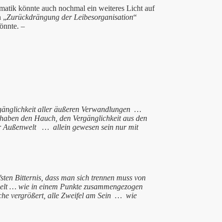
amatik
könnte auch nochmal ein weiteres Licht auf
 „
Zurückdrängung der Leibesorganisation
“
önnte. –
gänglichkeit aller äußeren Verwandlungen
…
 haben den Hauch, den Vergänglichkeit aus den
r Außenwelt
…
allein gewesen sein nur mit
fsten Bitternis,
dass man sich trennen muss von
elt … wie in einem Punkte zusammengezogen
che vergrößert,
alle Zweifel am Sein
…
wie