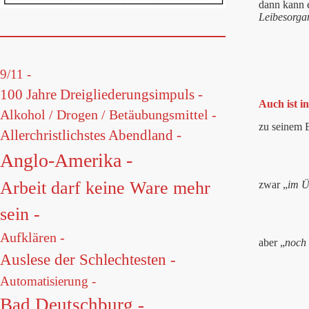
dann kann e
Leibesorga
9/11 -
100 Jahre Dreigliederungsimpuls -
Auch ist i
Alkohol / Drogen / Betäubungsmittel -
zu seinem B
Allerchristlichstes Abendland -
Anglo-Amerika -
Arbeit darf keine Ware mehr
zwar „
im Ü
sein -
Aufklären -
aber „
noch 
Auslese der Schlechtesten -
Automatisierung -
Bad Deutschburg -