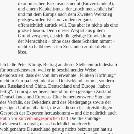
ökonomischen Faschismus nennt (Einverstanden!),
und einem Kapitalismus, der „noch menschlich ist“
und mit dem Europa nach dem Zweiten Weltkrieg
großgeworden ist. Und zu dem er ganz
offensichtlich zurück will. Das aber ist nichts als eine
große Illusion. Denn dieser Weg ist aus gutem
Grund versperrt, da sich die geistige Entwicklung
der Menschheit – ohne dass diese Schaden nimmt –
nicht zu halbbewussten Zuständen zurückdrehen
lässt.
Ich halte Peter Königs Beitrag an dieser Stelle einfach deshalb
für bemerkenswert, weil er in beschämender Weise
demonstriert, dass der von ihm erwähnte „Funken Hoffnung“
nicht in Europa liegt, nicht aus Deutschland kommt, sondern
aus Russland und China. Deutschland und Europa „haben
fertig“. Traurig aber bezeichnend für den geistigen Zustand
Deutschlands und Europas. Eine bemerkenswerte Signatur
des Verfalls, der Dekadenz und des Niedergangs sowie der
geistigen Unfruchtbarkeit, die aus diesem fast dreistündigen
Gespräch der Experten herauskommt – und die natürlich auch
Putin vor kurzem angesprochen hat!
Die dreistündige
Leichenschau ergab, dass das leiblich noch recht
wohlgenährte Deutschland geistig nichts beizutragen hat zu