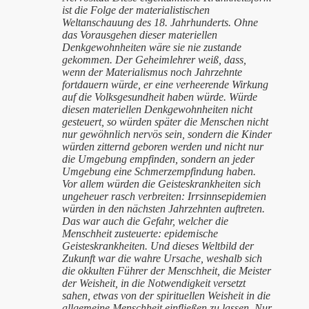
ist die Folge der materialistischen
Weltanschauung des 18. Jahrhunderts. Ohne
das Vorausgehen dieser materiellen
Denkgewohnheiten wäre sie nie zustande
gekommen. Der Geheimlehrer weiß, dass,
wenn der Materialismus noch Jahrzehnte
fortdauern würde, er eine verheerende Wirkung
auf die Volksgesundheit haben würde. Würde
diesen materiellen Denkgewohnheiten nicht
gesteuert, so würden später die Menschen nicht
nur gewöhnlich nervös sein, sondern die Kinder
würden zitternd geboren werden und nicht nur
die Umgebung empfinden, sondern an jeder
Umgebung eine Schmerzempfindung haben.
Vor allem würden die Geisteskrankheiten sich
ungeheuer rasch verbreiten: Irrsinnsepidemien
würden in den nächsten Jahrzehnten auftreten.
Das war auch die Gefahr, welcher die
Menschheit zusteuerte: epidemische
Geisteskrankheiten. Und dieses Weltbild der
Zukunft war die wahre Ursache, weshalb sich
die okkulten Führer der Menschheit, die Meister
der Weisheit, in die Notwendigkeit versetzt
sahen, etwas von der spirituellen Weisheit in die
allgemeine Menschheit einfließen zu lassen. Nur