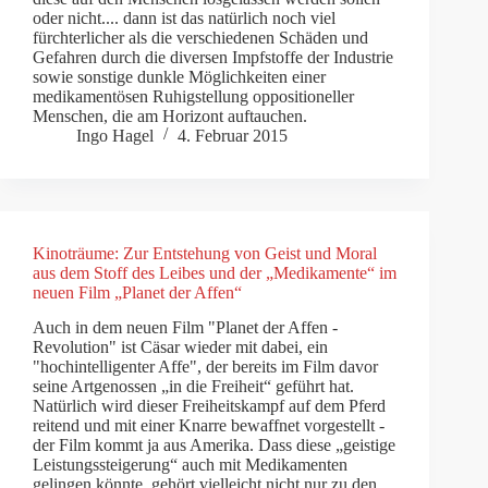
oder nicht.... dann ist das natürlich noch viel
fürchterlicher als die verschiedenen Schäden und
Gefahren durch die diversen Impfstoffe der Industrie
sowie sonstige dunkle Möglichkeiten einer
medikamentösen Ruhigstellung oppositioneller
Menschen, die am Horizont auftauchen.
Ingo Hagel
4. Februar 2015
Kinoträume: Zur Entstehung von Geist und Moral
aus dem Stoff des Leibes und der „Medikamente“ im
neuen Film „Planet der Affen“
Auch in dem neuen Film "Planet der Affen -
Revolution" ist Cäsar wieder mit dabei, ein
"hochintelligenter Affe", der bereits im Film davor
seine Artgenossen „in die Freiheit“ geführt hat.
Natürlich wird dieser Freiheitskampf auf dem Pferd
reitend und mit einer Knarre bewaffnet vorgestellt -
der Film kommt ja aus Amerika. Dass diese „geistige
Leistungssteigerung“ auch mit Medikamenten
gelingen könnte, gehört vielleicht nicht nur zu den