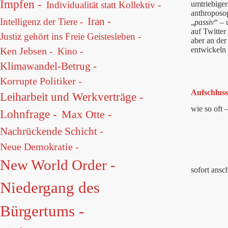
Impfen -
umtriebiger
Individualität statt Kollektiv -
anthroposop
Iran -
Intelligenz der Tiere -
„
passiv
“ – 
auf Twitter
Justiz gehört ins Freie Geistesleben -
aber an der
entwickeln
Ken Jebsen -
Kino -
Klimawandel-Betrug -
Korrupte Politiker -
Aufschluss
Leiharbeit und Werkverträge -
wie so oft 
Lohnfrage -
Max Otte -
Nachrückende Schicht -
Neue Demokratie -
New World Order -
sofort ansc
Niedergang des
Bürgertums -