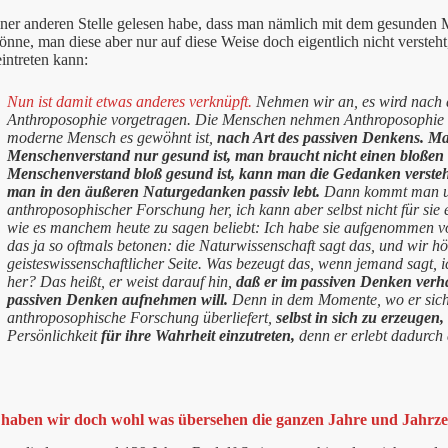
iner anderen Stelle gelesen habe, dass man nämlich mit dem gesunden
önne, man diese aber nur auf diese Weise doch eigentlich nicht versteh
eintreten kann:
Nun ist damit etwas anderes verknüpft.
Nehmen wir an, es wird nach 
Anthroposophie vorgetragen. Die Menschen nehmen Anthroposophie au
moderne Mensch es gewöhnt ist,
nach Art des passiven Denkens. Ma
Menschenverstand nur gesund ist, man braucht nicht einen bloß
Menschenverstand bloß gesund ist, kann man die Gedanken versteh
man in den äußeren Naturgedanken passiv lebt.
Dann kommt man und
anthroposophischer Forschung her, ich kann aber selbst nicht für sie
wie es manchem heute zu sagen beliebt: Ich habe sie aufgenommen von
das ja so oftmals betonen: die Naturwissenschaft sagt das, und wir h
geisteswissenschaftlicher Seite. Was bezeugt das, wenn jemand sagt, i
her? Das heißt, er weist darauf hin,
daß er im passiven Denken verha
passiven Denken aufnehmen will.
Denn in dem Momente, wo er sich 
anthroposophische Forschung überliefert,
selbst in sich zu erzeugen,
Persönlichkeit
für ihre Wahrheit einzutreten,
denn er erlebt dadurch d
 haben wir doch wohl was übersehen die ganzen Jahre und Jahrz