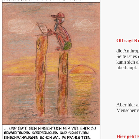
Oft sagt R
die Anthrop
Seite ist e
kann sich a
überhaupt:
Aber hier a
Menschenver
Hier geht R