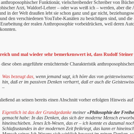
 anthroposophischer Funktionär, vielschreibender Schreiber von Bücher
hischer Arzt, Waldorf-Lehrer – oder was weiß ich – werden, aber die 
und in der Welt draußen lebt sie schon ganz und gar nicht, beziehungs
 und den verschiedenen YouTube-Kanälen zu besichtigen sind, und die 
 Erarbeitung der realen Anthroposophie vorbeidrücken, weil deren Autor
 konnten.
reich und mal wieder sehr bemerkenswert ist, dass Rudolf Steiner
– diese oben angeführte ernüchternde Charakteristik anthroposophische
Wa
s bezeugt das,
wenn jemand sagt, ich höre das von geisteswissenscha
hin,
daß er im passiven Denken verharrt, daß er auch die Geisteswis
–
hließend an seinen bereits einen Abschnitt vorher erfolgten Hinweis auf 
Eigentlich ist das der Grundgedanke
meiner
«Philosophie der Freihe
gemacht habe: In das Denken, das sich der moderne Mensch erworben
hineinschieben. Jenes Ich-Wesen, das er – ich konnte es dazumal noch
Schlafzustandes in der modernen Zeit freikriegt, das kann er hineins
Mensch seines Ich-Wesens sich wirklich bewusst im reinen Denken, wen