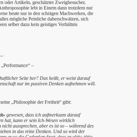
n oder Artikeln, geschätzter Zweigbesucher,
Anthroposophie lebt in Einem dann trotzdem nur
weise heute nur in den schrägen Machwerken, die
alles mögliche Peinliche daherschwätzen, sich
en selber dazu kein geistiges Verhältnis
 –
r „Performance“ –
ftlicher Seite her? Das heißt, er weist darauf
senschaft nur im passiven Denken aufnehmen will.
seine „Philosophie der Freiheit“ gibt:
it»
gewesen, dass ich aufmerksam darauf
 hat, kann er sein Ich-Wesen wirklich
 nicht aussprechen, aber es ist so – während des
chieben in das reine Denken. Und so wird der
n er so die Gedanken fasst, dass er aktiv, tätig