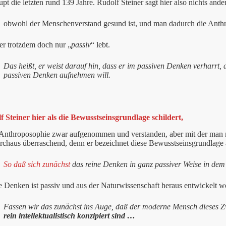
pt die letzten rund 139 Jahre. Rudolf Steiner sagt hier also nichts ander
obwohl der Menschenverstand gesund ist, und man dadurch die Anthr
er trotzdem doch nur „
passiv
“ lebt.
Das heißt, er weist darauf hin,
dass er im passiven Denken verharrt, 
passiven Denken aufnehmen will.
 Steiner hier als die Bewusstseinsgrundlage schildert,
 Anthroposophie zwar aufgenommen und verstanden, aber mit der man ni
urchaus überraschend, denn er bezeichnet diese Bewusstseinsgrundlage 
So daß sich zunächst
das reine Denken in ganz passiver Weise in de
e Denken ist passiv und aus der Naturwissenschaft heraus entwickelt w
Fassen wir das zunächst ins Auge, daß der moderne Mensch dieses Z
rein intellektualistisch konzipiert sind …