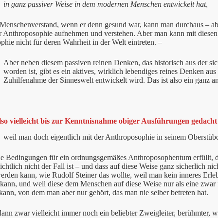
in ganz passiver Weise in dem modernen Menschen entwickelt hat,
 Menschenverstand, wenn er denn gesund war, kann man durchaus – aber
er Anthroposophie aufnehmen und verstehen. Aber man kann mit diese
hie nicht für deren Wahrheit in der Welt eintreten. –
Aber neben diesem passiven reinen Denken, das historisch aus der si
worden ist, gibt es ein aktives, wirklich lebendiges reines Denken aus
Zuhilfenahme der Sinneswelt entwickelt wird. Das ist also ein ganz an
so vielleicht bis zur Kenntnisnahme obiger Ausführungen gedacht
weil man doch eigentlich mit der Anthroposophie in seinem Oberstüb
ie Bedingungen für ein ordnungsgemäßes Anthroposophentum erfüllt, 
ichtlich nicht der Fall ist – und dass auf diese Weise ganz sicherlich n
werden kann, wie Rudolf Steiner das wollte, weil man kein inneres Erle
kann, und weil diese dem Menschen auf diese Weise nur als eine zwar 
kann, von dem man aber nur gehört, das man nie selber betreten hat.
nn zwar vielleicht immer noch ein beliebter Zweigleiter, berühmter, w