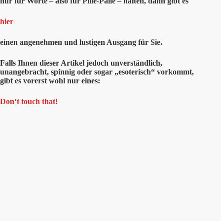
nur für Worte – also für Pille-Palle – halten, dann gibt es
hier
einen angenehmen und lustigen Ausgang für Sie.
Falls Ihnen dieser Artikel jedoch unverständlich,
unangebracht, spinnig oder sogar „esoterisch“ vorkommt,
gibt es vorerst wohl nur eines:
Don‘t touch that!